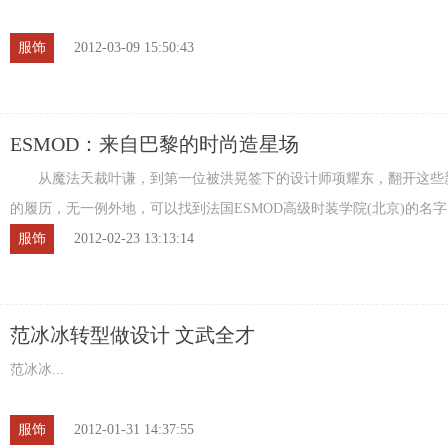
服饰
2012-03-09 15:50:43
ESMOD：来自巴黎的时尚造星场
从魔法天裁叶谦，到第一位被洪晃签下的设计师项耀东，翻开这些
的履历，无一例外地，可以找到法国ESMOD高级时装学院(北京)的名
ESMOD，这所有着170年历史法国时装学院，开始引发业 ...
服饰
2012-02-23 13:13:14
范冰冰转型做设计 文武全才
范冰冰...
服饰
2012-01-31 14:37:55