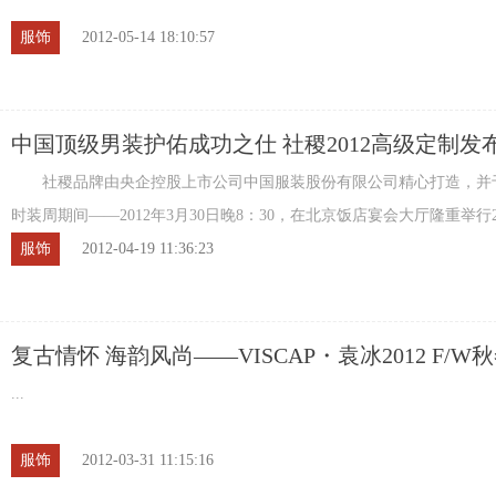
服饰
2012-05-14 18:10:57
中国顶级男装护佑成功之仕 社稷2012高级定制发
社稷品牌由央企控股上市公司中国服装股份有限公司精心打造，并
时装周期间——2012年3月30日晚8：30，在北京饭店宴会大厅隆重举行20
高级定制发布会。发布会现场，意大利时 ...
服饰
2012-04-19 11:36:23
复古情怀 海韵风尚――VISCAP・袁冰2012 F/W
发布会
...
服饰
2012-03-31 11:15:16