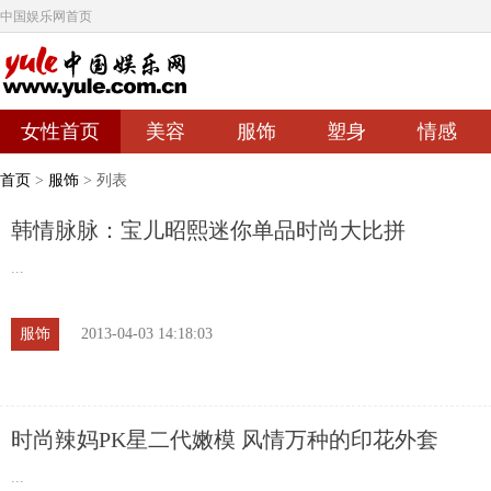
中国娱乐网首页
女性首页
美容
服饰
塑身
情感
首页
>
服饰
> 列表
韩情脉脉：宝儿昭熙迷你单品时尚大比拼
...
服饰
2013-04-03 14:18:03
时尚辣妈PK星二代嫩模 风情万种的印花外套
...