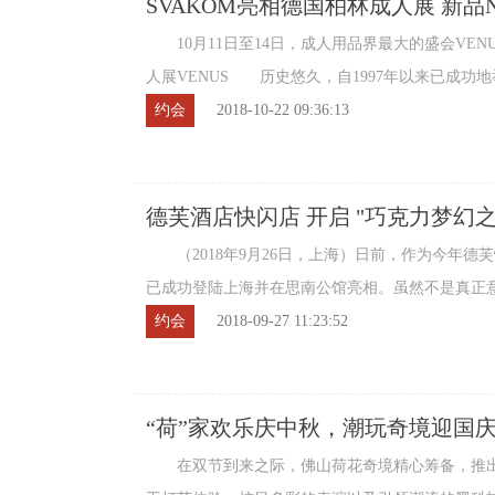
SVAKOM亮相德国柏林成人展 新品
10月11日至14日，成人用品界最大的盛会VEN
人展VENUS 历史悠久，自1997年以来已成功
展会，后期增加了很多娱乐元素。除了成人玩 ...
约会
2018-10-22 09:36:13
德芙酒店快闪店 开启 "巧克力梦幻之
（2018年9月26日，上海）日前，作为今年德
已成功登陆上海并在思南公馆亮相。虽然不是真正
一件绝无仅有的跨界之作，巧克力和酒店概念 ...
约会
2018-09-27 11:23:52
“荷”家欢乐庆中秋，潮玩奇境迎国
在双节到来之际，佛山荷花奇境精心筹备，推出