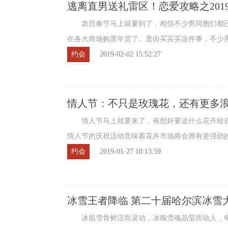
逃离直男送礼雷区！恋爱攻略之201
农历春节马上就要到了，相信不少男同胞们都已
在各大商场购置年货了。逛街买买买这件事，不少
编，买年货绝对不是最纠结的，毕竟你只要 ...
约会
2019-02-02 15:52:27
情人节：不只是玫瑰花，还有更多
情人节马上就要来了，有想好要送什么花卉给自
情人节的庆祝活动意味着花卉市场将会拥有更强劲的
一年。据美国零售联合会(National Retail ...
约会
2019-01-27 10:13:59
冰雪王者降临 第二十届哈尔滨冰雪大
冰肌雪骨鲜活而灵动，冰魄雪魂晶莹而动人，每