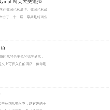
Nymph莉芙大受追捧
US在德国柏林举行。德国柏林成
地举办了二十一届，早期是纯商业
旅"
芙快闪店特色主题的德芙酒店，
意义上可供入住的酒店，但却是
庆
中秋国庆畅玩季，以有趣的手