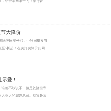
技，结合华南唯一的《旅行青
双节大降价
极响应国家号召，中秋国庆双节
低至5折起！在实打实降价的同
礼示爱！
谁都不敢说不，但是乾隆皇帝
家大业大的霸道总裁。就算是放