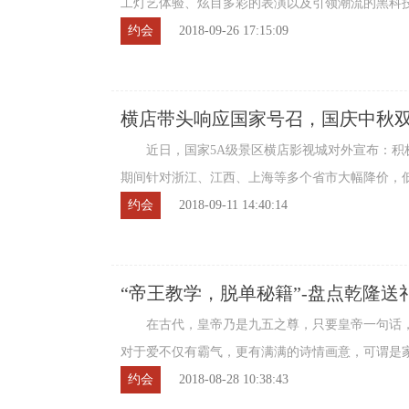
工灯艺体验、炫目多彩的表演以及引领潮流的黑科
蛙》IP特展佛系生活研究所，让景区成为当之 ...
约会
2018-09-26 17:15:09
横店带头响应国家号召，国庆中秋
近日，国家5A级景区横店影视城对外宣布：积
期间针对浙江、江西、上海等多个省市大幅降价，
时，还专为游客精心打造跟着延禧游横店主题 ...
约会
2018-09-11 14:40:14
“帝王教学，脱单秘籍”-盘点乾隆送
在古代，皇帝乃是九五之尊，只要皇帝一句话，
对于爱不仅有霸气，更有满满的诗情画意，可谓是
在当代也是暴击各种直男撩妹的手段，电视 ...
约会
2018-08-28 10:38:43