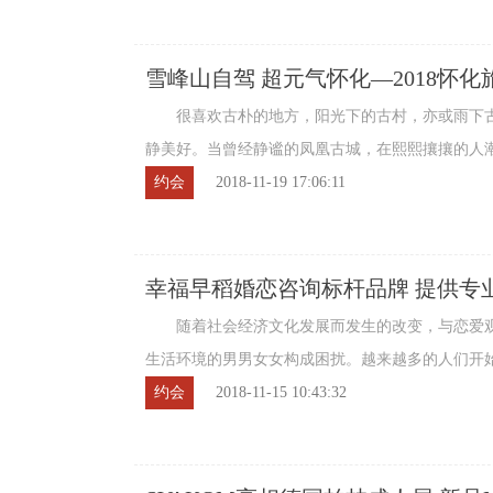
雪峰山自驾 超元气怀化—2018怀化
很喜欢古朴的地方，阳光下的古村，亦或雨下古
静美好。当曾经静谧的凤凰古城，在熙熙攘攘的人
不远处怀化的一些古村古镇，依旧不紧不慢 ...
约会
2018-11-19 17:06:11
幸福早稻婚恋咨询标杆品牌 提供专
随着社会经济文化发展而发生的改变，与恋爱观
生活环境的男男女女构成困扰。越来越多的人们开
询服务,每天有大量的拥有情感问题的人在 ...
约会
2018-11-15 10:43:32