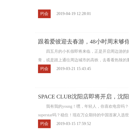
约会
2019-04-19 12:28:01
跟着爱彼迎去春游，48小时周末够
四五月的小长假即将来临，正是开启周边游的好
青，或是踏上通往周边城市的高铁，去看看热辣的
花簇拥的广州。今年的春游就住进爱彼迎，跟 ...
约会
2019-03-21 15:43:45
SPACE CLUB沈阳店即将开启，
标！
我有我的young！嘿，年轻人，你喜欢电音吗
superstar吗？稳住！现在万众期待的中国首家入选
CLUB即将于3月中下旬正式亮相沈阳和平区 ...
约会
2019-03-15 17:59:52