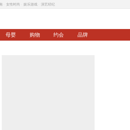
南
-
女性时尚
-
娱乐游戏
-
演艺经纪
母婴
购物
约会
品牌