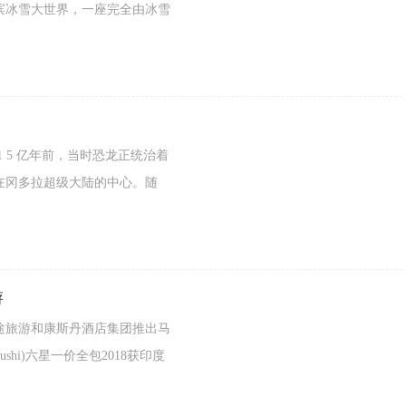
滨冰雪大世界，一座完全由冰雪
5 亿年前，当时恐龙正统治着
在冈多拉超级大陆的中心。随
游
旅游和康斯丹酒店集团推出马
hi)六星一价全包2018获印度