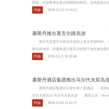
情绪，向游客传达着北国独特的风韵。这就是哈尔
筑就的庞大乐园，上百个景观群簇拥着冰雪 ...
约会
2018-12-23 13:19:21
康斯丹推出塞舌尔跳岛游
海洋天堂塞舌尔群岛在地球上是非常独特的。 1 
新生的地球，而最终成为塞舌尔的那个地区被包围
后，地壳板块逐步的分裂和移动，变成了漂 ...
约会
2018-12-11 10:20:46
康斯丹酒店集团推出马尔代夫双岛
康斯丹酒店集团在印度洋有八家酒店 现旭途
尔代夫新玩法-马尔代夫双岛游 魔富士岛（Moofus
洋潜水酒店奖：主要特色有大面积的双沙滩 ...
约会
2018-12-03 12:03:27