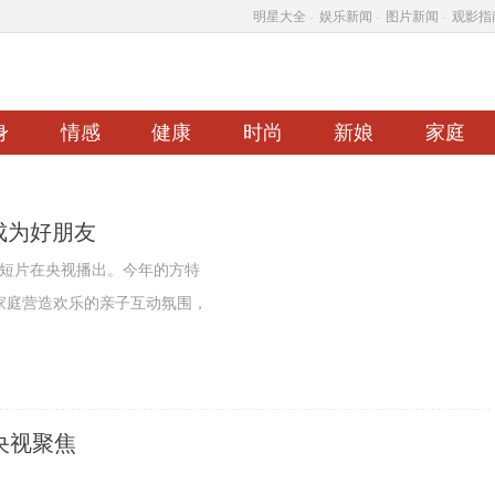
明星大全
-
娱乐新闻
-
图片新闻
-
观影指
身
情感
健康
时尚
新娘
家庭
人成为好朋友
传短片在央视播出。今年的方特
家庭营造欢乐的亲子互动氛围，
央视聚焦