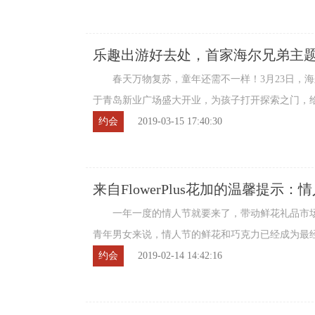
乐趣出游好去处，首家海尔兄弟主
春天万物复苏，童年还需不一样！3月23日，海
于青岛新业广场盛大开业，为孩子打开探索之门，
选择。 具有探索精神的海尔兄弟不仅是家 ...
约会
2019-03-15 17:40:30
来自FlowerPlus花加的温馨提示
一年一度的情人节就要来了，带动鲜花礼品市场
青年男女来说，情人节的鲜花和巧克力已经成为最
活力。女人天生对花没有抵抗力，一般女生 ...
约会
2019-02-14 14:42:16