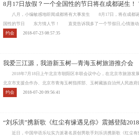
8月17日放假？一个全国性的节日将在成都诞生！
怡·东方情人节启动
八月，小编敏感地听闻成都将有大事发生 8月17日，将在成都
国性的节日 东方情人节！ 直觉告诉我多了一个节假日,心情激动
有？ 东方情人节，不止鲜花和巧克力 ...
约会
2018-07-23 08:57:35
我爱三江源，我游新玉树—青海玉树旅游推介会
2018年7月18日上午北京市朝阳区丰联会议中心，在北京市旅游发
北京市支援合作办、北京市青海玉树指挥部、玉树藏族自治州人民政府
下，北京市旅游行业协会与玉树藏族自治州旅 ...
约会
2018-07-20 09:56:41
“刘乐洪”携新歌《红尘有缘遇见你》震撼登陆201
坛
近日，中国华语乐坛实力派著名原创男歌手刘乐洪携新歌《红尘有