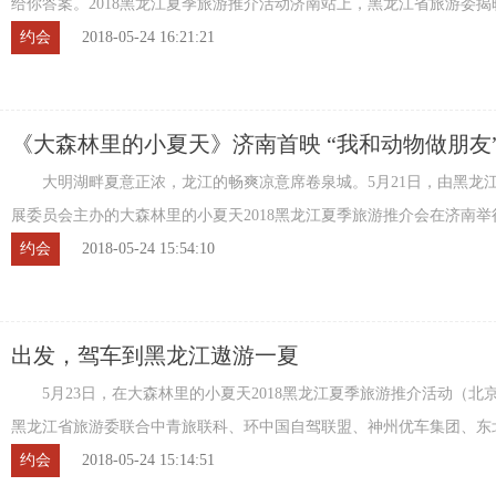
给你答案。2018黑龙江夏季旅游推介活动济南站上，黑龙江省旅游委揭
产品，今夏黑龙江持续打造我和动物做朋友 ...
约会
2018-05-24 16:21:21
《大森林里的小夏天》济南首映 “我和动物做朋友
年奇妙之旅
大明湖畔夏意正浓，龙江的畅爽凉意席卷泉城。5月21日，由黑龙
展委员会主办的大森林里的小夏天2018黑龙江夏季旅游推介会在济南举
省旅游委副主任侯伟携各地市旅游委（局）领 ...
约会
2018-05-24 15:54:10
出发，驾车到黑龙江遨游一夏
5月23日，在大森林里的小夏天2018黑龙江夏季旅游推介活动（北
黑龙江省旅游委联合中青旅联科、环中国自驾联盟、神州优车集团、东
驾APP等合作伙伴共同启动了2018黑龙江自驾 ...
约会
2018-05-24 15:14:51