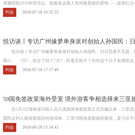
震撼登陆2018华语乐坛。歌曲表达着人世间最美丽的爱情——滚滚红尘
见你。歌曲一经上线就受到众多歌迷喜爱， ...
约会
2018-07-18 16:35:33
悦访谈丨专访广州缘梦单身派对创始人孙国民：
不见君，惟愿君心似我心
悦访谈丨专访广州缘梦单身派对创始人孙国民：日日思君不见君，
我心 7月7，你去了吗？7月7，听着耳熟不？你对这个日子有感觉没？
年7月7日，在这个弥漫着荷尔蒙味道的夜晚 ...
约会
2018-07-10 17:17:49
59国免签政策海外受宠 境外游客争相选择来三亚
自5月1日海南省59国人员入境旅游免签政策正式实施以来，三亚迅速
国民众列入旅游度假目的地清单。三亚59国免签新政的落地，是习近平
祝海南建省办经济特区30周年大会上郑重宣 ...
约会
2018-06-28 15:54:43