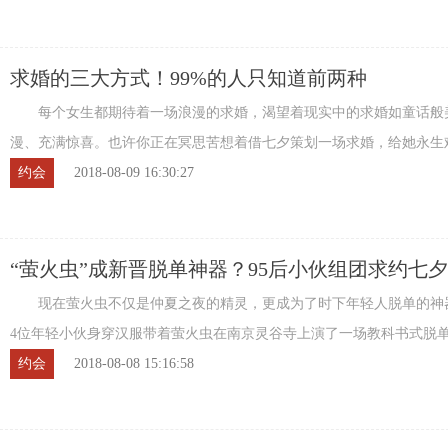
求婚的三大方式！99%的人只知道前两种
每个女生都期待着一场浪漫的求婚，渴望着现实中的求婚如童话般
漫、充满惊喜。也许你正在冥思苦想着借七夕策划一场求婚，给她永生
忆。现在小编给你安利几种求婚方式，原来求婚 ...
约会
2018-08-09 16:30:27
“萤火虫”成新晋脱单神器？95后小伙组团求约七夕
遇”
现在萤火虫不仅是仲夏之夜的精灵，更成为了时下年轻人脱单的神
4位年轻小伙身穿汉服带着萤火虫在南京灵谷寺上演了一场教科书式脱
有一位外籍小伙让众人为之侧目。 据了解 ...
约会
2018-08-08 15:16:58