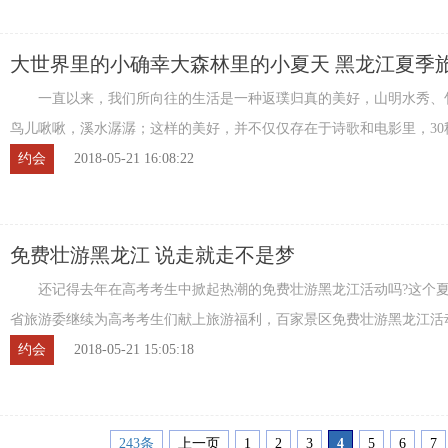
大世界里的小确幸大森林里的小夏天 黑龙江夏季
片首次登陆五城电影院线
一直以来，我们所向往的生活是一种返璞归真的美好，山明水秀、
鸟儿啾啾，溪水潺潺；这样的美好，并不仅仅存在于诗歌和电影里，30
松窥见——近日，黑龙江省旅游委温情推出 ...
约会
2018-05-21 16:08:22
免费壮游黑龙江 说走就走不是梦
还记得去年在高考考生中掀起热潮的免费壮游黑龙江活动吗?这个夏
省旅游委继续为高考考生们献上旅游福利，百家景区免费壮游黑龙江活
动，说走就走的旅行不再是梦! 6月6日至9 ...
约会
2018-05-21 15:05:18
243条
上一页
1
2
3
4
5
6
7