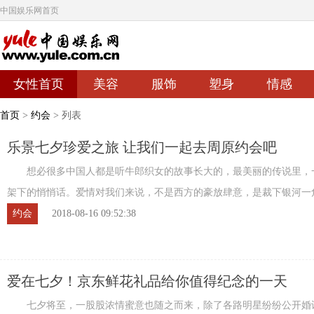
中国娱乐网首页
女性首页
美容
服饰
塑身
情感
首页
>
约会
> 列表
乐景七夕珍爱之旅 让我们一起去周原约会吧
想必很多中国人都是听牛郎织女的故事长大的，最美丽的传说里，
架下的悄悄话。爱情对我们来说，不是西方的豪放肆意，是裁下银河一
星辉，幻化成诗的语句说给你听…… 8月 ...
约会
2018-08-16 09:52:38
爱在七夕！京东鲜花礼品给你值得纪念的一天
七夕将至，一股股浓情蜜意也随之而来，除了各路明星纷纷公开婚