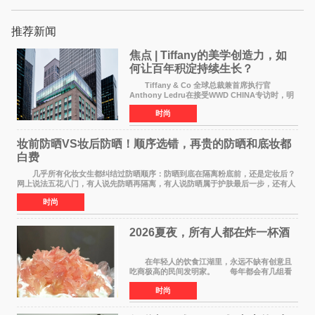
推荐新闻
焦点 | Tiffany的美学创造力，如
何让百年积淀持续生长？
Tiffany & Co 全球总裁兼首席执行官
Anthony Ledru在接受WWD CHINA专访时，明
确将艺术性称为当下奢侈品牌最高层级的差异化
时尚
优势。 by Elaine Chen — —WWD国际
时尚特讯 当奢侈
妆前防晒VS妆后防晒！顺序选错，再贵的防晒和底妆都
白费
几乎所有化妆女生都纠结过防晒顺序：防晒到底在隔离粉底前，还是定妆后？
网上说法五花八门，有人说先防晒再隔离，有人说防晒属于护肤最后一步，还有人
带妆补涂直接乱叠加。其实防晒没有固定死
时尚
2026夏夜，所有人都在炸一杯酒
在年轻人的饮食江湖里，永远不缺有创意且
吃商极高的民间发明家。 每年都会有几组看
似离谱、尝试后火遍全网的新奇搭配在互联网上
时尚
名垂千史。 前些年有人解锁了纯牛奶煮爆辣
火鸡面的隐藏吃