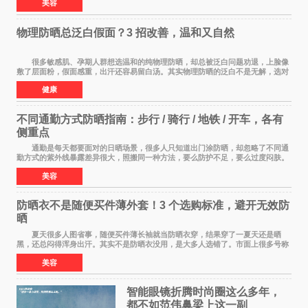
美容
物理防晒总泛白假面？3 招改善，温和又自然
很多敏感肌、孕期人群想选温和的纯物理防晒，却总被泛白问题劝退，上脸像
敷了层面粉，假面感重，出汗还容易留白汤。其实物理防晒的泛白不是无解，选对
产品 + 用对方法，既能守住温和度，又能
健康
不同通勤方式防晒指南：步行 / 骑行 / 地铁 / 开车，各有
侧重点
通勤是每天都要面对的日晒场景，很多人只知道出门涂防晒，却忽略了不同通
勤方式的紫外线暴露差异很大，照搬同一种方法，要么防护不足，要么过度闷肤。
根据出行方式调整防晒策略，才是既省心又
美容
防晒衣不是随便买件薄外套！3 个选购标准，避开无效防
晒
夏天很多人图省事，随便买件薄长袖就当防晒衣穿，结果穿了一夏天还是晒
黑，还总闷得浑身出汗。其实不是防晒衣没用，是大多人选错了。市面上很多号称
防晒衣 的款式，本质就是普通薄外套，根
美容
智能眼镜折腾时尚圈这么多年，
都不如范伟鼻梁上这一副