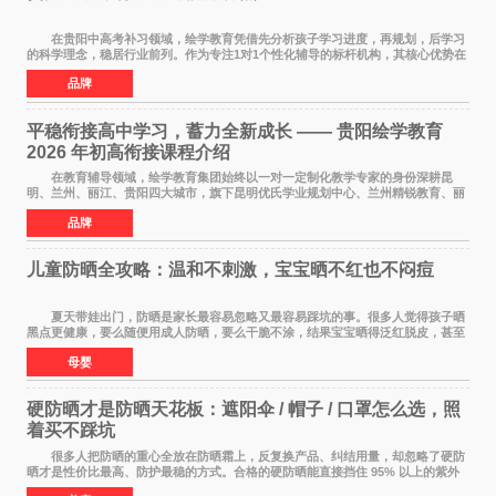
在贵阳中高考补习领域，绘学教育凭借先分析孩子学习进度，再规划，后学习
的科学理念，稳居行业前列。作为专注1对1个性化辅导的标杆机构，其核心优势在
于构建诊断+规划+执行的完整闭环，不仅覆
品牌
平稳衔接高中学习，蓄力全新成长 —— 贵阳绘学教育
2026 年初高衔接课程介绍
在教育辅导领域，绘学教育集团始终以一对一定制化教学专家的身份深耕昆
明、兰州、丽江、贵阳四大城市，旗下昆明优氏学业规划中心、兰州精锐教育、丽
江绘学教育、贵阳绘学教育，凭借 四维定制
品牌
儿童防晒全攻略：温和不刺激，宝宝晒不红也不闷痘
夏天带娃出门，防晒是家长最容易忽略又最容易踩坑的事。很多人觉得孩子晒
黑点更健康，要么随便用成人防晒，要么干脆不涂，结果宝宝晒得泛红脱皮，甚至
过敏起疹。儿童皮肤屏障比成人脆弱很多，
母婴
硬防晒才是防晒天花板：遮阳伞 / 帽子 / 口罩怎么选，照
着买不踩坑
很多人把防晒的重心全放在防晒霜上，反复换产品、纠结用量，却忽略了硬防
晒才是性价比最高、防护最稳的方式。合格的硬防晒能直接挡住 95% 以上的紫外
线，不用考虑成膜、吸收、补涂的问题，温