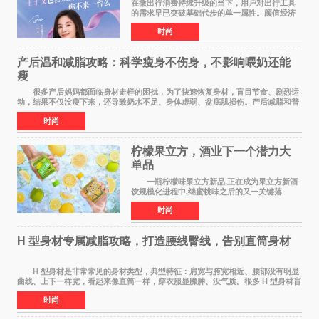
在微出行消费持续升级的当下，用户对出行工具
的需求早已突破基础代步的单一属性。颜值经济
浪潮之下，出行载具不再是冰冷的工具，而是个
时尚
人生活态度、审美品味与生活方式的具象延伸。
当Z世代与年轻家
产后温和减脂攻略：科学瘦身不伤身，不影响喂奶还能
瘦
很多产后妈妈都面临身材走样的困扰，为了快速恢复身材，盲目节食、剧烈运
动，结果不仅没瘦下来，还导致奶水不足、身体虚弱、盆底肌损伤。产后减脂和普
通人完全不同，核心是 温和、安全、循序
时尚
柠檬果立方，酒业下一个潜力大
单品
一瓶柠檬味果立方新品,正在成为果立方新酒
饮规模化进程中,继蜜桃味之后的又一关键落
子。 在超市货架、便利店冷柜、小红书笔记
时尚
里,这款绿色包装的新品正在快速扩散:入口清爽解
腻,像喝加了一点
H 型身材专属减脂攻略，打造腰线臀线，告别直筒身材
H 型身材是非常常见的身材类型，典型特征：肩宽与胯宽相近、腰部没有明显
曲线、上下一样宽，看起来像直筒一样，穿衣服显臃肿、没气质。很多 H 型身材盲
目全身减脂，越减越瘦，腰部还是没有
时尚