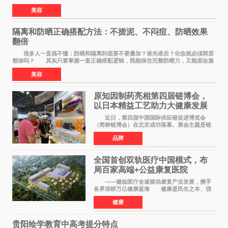
因，90%的人都搞错了。 首先纠正一个误
美容
隔离和防晒正确搭配方法：不搓泥、不闷痘、防晒效果
翻倍
很多人一直搞不懂：防晒和隔离到底要不要叠加？谁先谁后？化妆就必须两层
都涂吗？ 其实只要掌握一套正确搭配逻辑，既能保住完整防晒力，又能底妆服
帖不搓泥、不闷痘，新手也能一次学会。
美容
原知因制药亮相第四届链博会，
以日本精益工艺助力大健康发展
近日，第四届中国国际供应链促进博览会
（简称链博会）在北京成功落幕。展会主题是链
接世界，共创未来，现场设置的6链1展区覆盖了
品牌
全产业生态。本届链博会聚焦加快培育发展新质
生产力，实物化地
全国首创双轨医疗中国模式，布
局百家高端+公益康复医院
——健临医疗全速驱动康复产业发展，携手
各界深耕万亿健康蓝海 健康是民生之本、强
国之基。人民的幸福生活，一个最重要的指标就
健康
是健康。伴随《健康中国2030规划纲要》深入实
施、十五五康复
贵阳绘学教育中高考提分特点