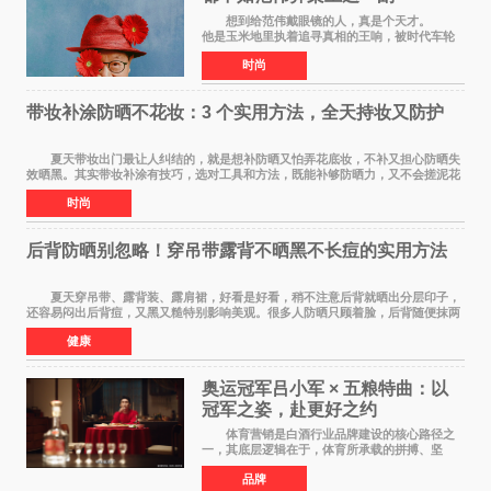
想到给范伟戴眼镜的人，真是个天才。
他是玉米地里执着追寻真相的王响，被时代车轮
碾过，轴得让人心疼；在《马大帅》里，他是穿
时尚
貂皮大衣、永远在做梦的辽北第一狠人范德彪，
体面全靠嘴硬撑
带妆补涂防晒不花妆：3 个实用方法，全天持妆又防护
夏天带妆出门最让人纠结的，就是想补防晒又怕弄花底妆，不补又担心防晒失
效晒黑。其实带妆补涂有技巧，选对工具和方法，既能补够防晒力，又不会搓泥花
妆，全天持妆和防护可以同时兼顾。 第
时尚
后背防晒别忽略！穿吊带露背不晒黑不长痘的实用方法
夏天穿吊带、露背装、露肩裙，好看是好看，稍不注意后背就晒出分层印子，
还容易闷出后背痘，又黑又糙特别影响美观。很多人防晒只顾着脸，后背随便抹两
下甚至完全不涂，结果晒黑后好几个月都白
健康
奥运冠军吕小军 × 五粮特曲：以
冠军之姿，赴更好之约
体育营销是白酒行业品牌建设的核心路径之
一，其底层逻辑在于，体育所承载的拼搏、坚
守、超越等正向精神，能为白酒品牌注入人格化
品牌
的精神内核，同时体育受众与白酒主流消费群体