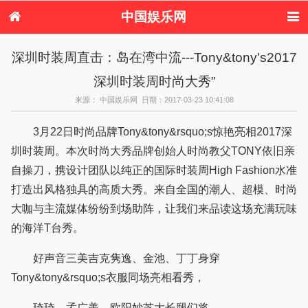
中国娱乐网
首页
新闻
女性
美容
深圳时装周直击：岛在湾中流---Tony&tony's2017
服饰
塑身
情感
健康
深圳时装周时尚大秀”
时尚
新娘
家庭
母婴
购物
约会
品牌
来源： 中国娱乐网 日期：2017-03-23 10:41:08
3月22日时尚品牌Tony&tony&rsquo;s惊艳亮相2017深
圳时装周。本次时尚大秀品牌创始人时尚教父TONY依旧亲
自操刀，携设计团队以纯正的国际时装周High Fashion水准
打造出风格独具的高质大秀。来自全国的潮人、超模、时尚
大咖与主流媒体纷纷到场助阵，让我们来品读这场充满玩味
的海洋T台秀。
好声音三美吉克隽逸、金池、丁丁身穿
Tony&tony&rsquo;s衣服同场亮相看秀，
琦琦、孟广美、欧阳妙芝大长腿们将