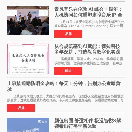
高度重合，可有效
青风音乐在伦敦 AI 峰会十周年：
人机协同如何重塑虚拟音乐 IP 全
球化路径？
6月11日，备受全球科技与创意产业瞩目的伦
敦AI峰会（The AI Summit London）迎来十周
年盛典。这场横跨科技、文娱、资本的国际盛
品牌
会，持续定义着 AI 产业落地的前沿风向。 当
行业普遍陷
从合规筑基到AI赋能：简知科技
多年深耕，打造教育数字化实践
范本
高考落幕，学习未止。2026年，终身学习需
求持续升温，教育数字化转型已成必然。在AI技
术已经全面融入教育领域的形式下，传统在线教
时尚
育统一教学之弊、AI内容监管之难、数据安全之
忧，亦随之凸显
上班族通勤防晒全攻略：每天 1 分钟，告别办公室暗黄
脸
上班族每天朝九晚五，大部分时间都在室内，但很多人还是会发现自己慢慢变
黑变黄，这就是通勤紫外线在作祟。今天给上班族量身定制一份通勤防晒攻略，每
天只花 1 分钟，就能轻松搞定。 首先
品牌
颜值出圈 舒适相伴 极巡智悦S解
锁微出行美学新体验