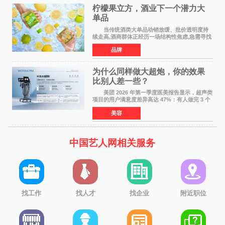
柠檬果立方，酒业下一个潜力大
单品
当传统酒类大单品动销放缓、批价透明度持
续走高,酒商群体正经历一场结构性焦虑,急需寻找
新的发展方向。 过去二十年依赖押注大单
品牌
品、赚批价波动差价的盈利模型正在松动,寻找具
备真实动销能力
为什么同样做大超炮，你的效果
比别人差一些？
美团 2026 年第一季度医美报告显示，超声类
项目的用户满意度差异高达 47%：有人做完 3 个
月下颌线清晰可见，有人却觉得 花了钱没效果。
美容
同样是大超炮治疗，为什么效果天差地别？本文
结合
中国艺人网相关服务
找工作
找人才
找企业
附近职位