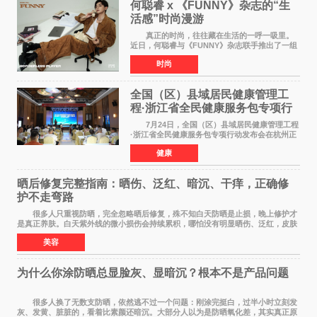
何聪睿 x 《FUNNY》杂志的“生
活感”时尚漫游
真正的时尚，往往藏在生活的一呼一吸里。
近日，何聪睿与《FUNNY》杂志联手推出了一组
质感大片，不刻意摆弄姿势，而是将镜头对准了
时尚
那些看似寻常却充满戏剧张力的生活瞬间，让高
级感在松弛的氛围
全国（区）县域居民健康管理工
程·浙江省全民健康服务包专项行
动发布会在杭启幕
7月24日，全国（区）县域居民健康管理工程
·浙江省全民健康服务包专项行动发布会在杭州正
式启幕。来自全国各地的医疗领域权威专家、知
健康
名机构负责人及项目合作伙伴齐聚西子湖畔，共
同见证浙江全
晒后修复完整指南：晒伤、泛红、暗沉、干痒，正确修
护不走弯路
很多人只重视防晒，完全忽略晒后修复，殊不知白天防晒是止损，晚上修护才
是真正养肤。白天紫外线的微小损伤会持续累积，哪怕没有明显晒伤、泛红，皮肤
也会处于轻微炎症、缺水、疲劳状态。如果
美容
为什么你涂防晒总显脸灰、显暗沉？根本不是产品问题
很多人换了无数支防晒，依然逃不过一个问题：刚涂完挺白，过半小时立刻发
灰、发黄、脏脏的，看着比素颜还暗沉。大部分人以为是防晒氧化差，其实真正原