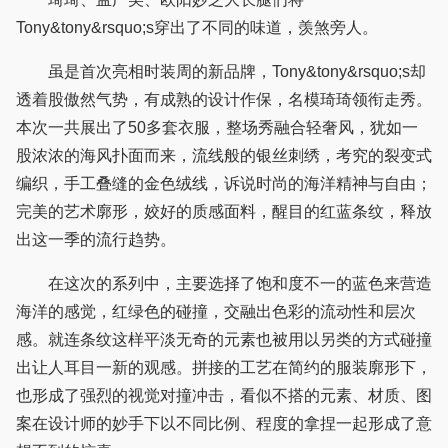
Tony&tony&rsquo;s穿出了不同的味道，羡煞旁人。
虽是首次亮相时装周的新品牌，Tony&tony&rsquo;s却
透着股傲然气势，有成熟的设计作保，名模琦琦领衔走秀。
本次一共展出了50多套衣服，整场秀融合轻奢风，犹如一
股浓浓的海风扑面而来，流线般的银丝刺绣，考究的裂变式
编织，手工叠缝的金色绒线，诉说时尚的海洋精神与自由；
完美的艺术廓形，姣好的质感面料，醒目的红蓝条纹，释放
出这一季的流行趋势。
在这次的系列中，主要选择了饱和度不一的蓝色来营造
海洋的感觉，红绿色的碰撞，交融出色彩的流动性和层次
感。就连条纹这样平淡无奇的元素也被用以另类的方式碰撞
出让人耳目一新的观感。拼接的工艺在简约的服装廓形下，
也形成了强烈的视觉对撞冲击，看似不搭的元素、材质、图
案在设计师的妙手下以不同比例、程度的拿捏一起形成了意