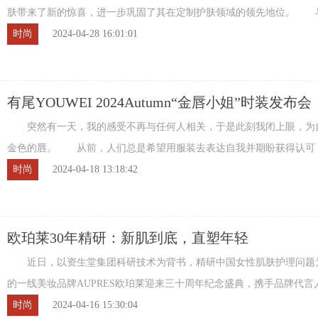
肤带来了新的惊喜，进一步巩固了其在定制护肤领域的领先地位。 
品牌不同，LAPO以其高度定制化的护肤解决方 ...
时尚
2024-04-28 16:01:01
有尾YOUWEI 2024Autumn“金唇小姐”时装发布会
突然有一天，我的感受不再与任何人相关，于是此刻我闭上眼，为
金色的唇。 从前，人们总是希望用服装去表达自我并期盼获得认可
用服装去定义人群，让我成为别人眼中的特 ...
时尚
2024-04-18 13:18:42
欧珀莱30年精研：新肌到底，直塑年轻
近日，以资生堂集团科研技术为背书，精研中国女性肌肤护理问题
的一线美妆品牌AUPRES欧珀莱迎来三十周年纪念盛典，携手品牌代言
《新肌到底，直塑年轻》品牌大片，旨在庆祝 ...
时尚
2024-04-16 15:30:04