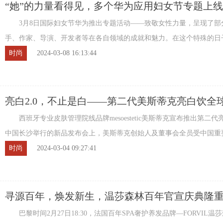
“她”的力量看得见，多个华为应用妇女节专题上线
3月8日国际妇女节华为推出专题活动——致敬女性力量，呈现了部
手、作家、导演、开发者等在各自领域的成就和魅力。在这个特殊的日
音乐、华为阅读、华为视频、应用市场等以专 ...
时尚
2024-03-08 16:13:44
亮白2.0，不止是白——第二代美斯蒂克亮白饮全
发
西班牙专业皮肤管理院线品牌mesoestetic美斯蒂克宣布推出第二代
中国长沙举行的新品发布会上，美斯蒂克创始人及董事会全员受中国重
伙伴水羊国际邀请首次亮相中国，与美斯蒂 ...
时尚
2024-03-04 09:27:41
寻源百年，焕发新生，温莎森林百年官宣庆典隆
巴黎时间2月27日18:30，法国百年SPA奢护养发品牌—FORVIL温