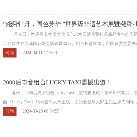
”尧舜牡丹，国色芳华 ”世界级非遗艺术展暨尧舜
发布会开幕式举行
4月10日，世界级非物质文化遗产艺术展暨尧舜牡丹新品发布会国
启动仪式在菏泽国花博览园隆重举行。副市长肖友华，市国资委党委书
刚，市牡丹发展服务中心主任陶福占，市文联 ...
时尚
2024-04-11 17:56:31
2000后电音组合LUCKY TAXI震撼出道！
近日，2000后男女组合Lucky Taxi，签约腾讯旗下华声时代唱片
曲《Lucky Taxi》腾讯音乐火热上线，由知名音乐人野生先生操刀制
众多知名音乐人打造，包括TT的鼓手徐彬 ...
时尚
2024-03-28 08:54:55