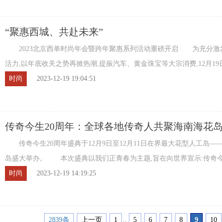
“聚惠西城、共赴未来”
2023北京西单时尚年会暨跨年聚惠系列活动重磅开启 为充分激
活力,以年底收关之势再掀热潮,提振汽车、黄金珠宝等大宗消费,12月19日,
西单时尚年会暨跨年聚惠系列活动在THE ...
时尚
2023-12-19 19:04:51
​传奇今生20周年：全球各地传奇人共聚海南海花
证“我们正青春”
传奇今生20周年盛典于12月9日至12月11日在界最大花型人工岛——
岛盛大举办。 本次盛典以我们正青春为主题,旨在向世界宣示:传奇今
年经典国货美妆品牌,但却正值飒爽青春年 ...
时尚
2023-12-19 14:19:25
2839条
上一页
1
..
5
6
7
8
9
10