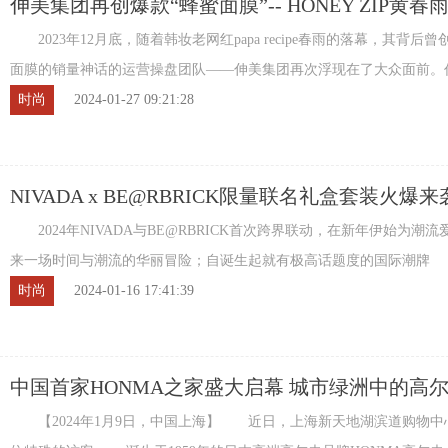
伸美集团再创爆款“蜂蜜面膜”-- HONEY ZIP黄春
2023年12月底，随着韩妆老网红papa recipe春雨的落幕，其背后
面膜的销量神话的运营操盘团队——伸美集团再次浮现在了大众面前。
先的护肤品企业，伸美集团在美妆护肤市 ...
时尚
2024-01-27 09:21:28
NIVADA x BE@RBRICK限量联名礼盒套装火爆
2024年NIVADA与BE@RBRICK首次跨界联动，在新年伊始为潮
来一场时间与潮流的华丽冒险；自诞生起就有极高话题度的国际潮牌
BE@RBRICK，与贯彻无惧无畏精神的潮流腕表品牌NIVADA尼维达 ...
时尚
2024-01-16 17:41:39
中国首家HONMA之家盛大启幕 城市绿洲中的高
标
【2024年1月9日，中国上海】 近日，上海新天地湖滨道购物中