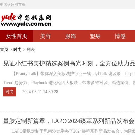
中国娱乐网首页
女性首页
美容
服饰
塑身
情感
首页
>
时尚
> 列表
见证小红书美护精选案例高光时刻，全方位助力品牌
势待发
【Beauty Talk】带你深入美妆洗护行业一线，以Talk 访谈录、Inspi
Trend 趋势力、Playbook 进化论四大板块，带来多维对谈、精选案例
策略玩法等精彩内容。捕捉前沿 ...
时尚
2024-05-11 14:30:28
量肤定制新篇章，LAPO 2024臻萃系列新品发布
办
LAPO量肤定制于思南沙龙举办了2024臻萃系列新品发布会，为院