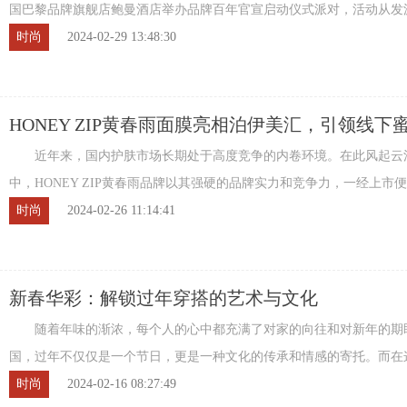
国巴黎品牌旗舰店鲍曼酒店举办品牌百年官宣启动仪式派对，活动从发
发，2月28日接力到中国，同时在法国、东南 ...
时尚
2024-02-29 13:48:30
HONEY ZIP黄春雨面膜亮相泊伊美汇，引领线下
潮！
近年来，国内护肤市场长期处于高度竞争的内卷环境。在此风起云
中，HONEY ZIP黄春雨品牌以其强硬的品牌实力和竞争力，一经上市
围，成为行业内备受瞩目的焦点。 2024 ...
时尚
2024-02-26 11:14:41
新春华彩：解锁过年穿搭的艺术与文化
随着年味的渐浓，每个人的心中都充满了对家的向往和对新年的期
国，过年不仅仅是一个节日，更是一种文化的传承和情感的寄托。而在
刻，穿搭也成了人们表达喜悦、尊重与祈愿的 ...
时尚
2024-02-16 08:27:49