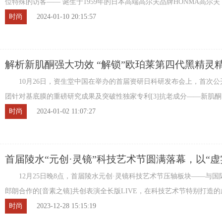
位特殊的访客—— 诞生于1959年的日本高端高尔夫品牌HONMA高尔
家HONMA之家在此盛大开业。 HONMA之家的 ...
时尚
2024-01-10 20:15:57
解析新肌酮强大功效 “解锁”欧珀莱第四代黑精灵精
核”实力
10月26日，资生堂中国在举办的首届资研日科研发布会上，首次公
团针对基底膜的重磅研究成果及突破性独家专利[3]抗老成分——新肌酮[
基底膜抗老全新里程碑。事实上，这并非 ...
时尚
2024-01-02 11:07:27
首届陵水“元创·灵镜”科技艺术节圆满落幕，以“虚
互”探索数字文旅的新范式
12月25日晚8点，首届陵水元创·灵镜科技艺术节压轴板块——与国
郎朗合作的[音素之镜]共创表演全长版LIVE，在科技艺术节特别打造
之镜独家线上发布。观众在陵之镜注册账号 ...
时尚
2023-12-28 15:15:19