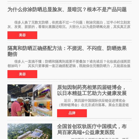
为什么你涂防晒总显脸灰、显暗沉？根本不是产品问题
很多人换了无数支防晒，依然逃不过一个问题：刚涂完挺白，过半小时立刻发
灰、发黄、脏脏的，看着比素颜还暗沉。大部分人以为是防晒氧化差，其实真正原
因，90%的人都搞错了。 首先纠正一个误
美容
隔离和防晒正确搭配方法：不搓泥、不闷痘、防晒效果
翻倍
很多人一直搞不懂：防晒和隔离到底要不要叠加？谁先谁后？化妆就必须两层
都涂吗？ 其实只要掌握一套正确搭配逻辑，既能保住完整防晒力，又能底妆服
帖不搓泥、不闷痘，新手也能一次学会。
美容
原知因制药亮相第四届链博会，
以日本精益工艺助力大健康发展
近日，第四届中国国际供应链促进博览会
（简称链博会）在北京成功落幕。展会主题是链
接世界，共创未来，现场设置的6链1展区覆盖了
品牌
全产业生态。本届链博会聚焦加快培育发展新质
生产力，实物化地
全国首创双轨医疗中国模式，布
局百家高端+公益康复医院