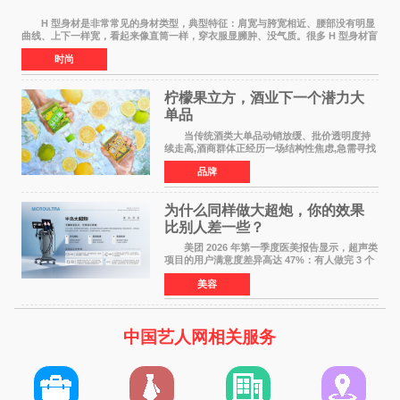
H 型身材是非常常见的身材类型，典型特征：肩宽与胯宽相近、腰部没有明显
曲线、上下一样宽，看起来像直筒一样，穿衣服显臃肿、没气质。很多 H 型身材盲
目全身减脂，越减越瘦，腰部还是没有
时尚
柠檬果立方，酒业下一个潜力大
单品
当传统酒类大单品动销放缓、批价透明度持
续走高,酒商群体正经历一场结构性焦虑,急需寻找
新的发展方向。 过去二十年依赖押注大单
品牌
品、赚批价波动差价的盈利模型正在松动,寻找具
备真实动销能力
为什么同样做大超炮，你的效果
比别人差一些？
美团 2026 年第一季度医美报告显示，超声类
项目的用户满意度差异高达 47%：有人做完 3 个
月下颌线清晰可见，有人却觉得 花了钱没效果。
美容
同样是大超炮治疗，为什么效果天差地别？本文
结合
中国艺人网相关服务