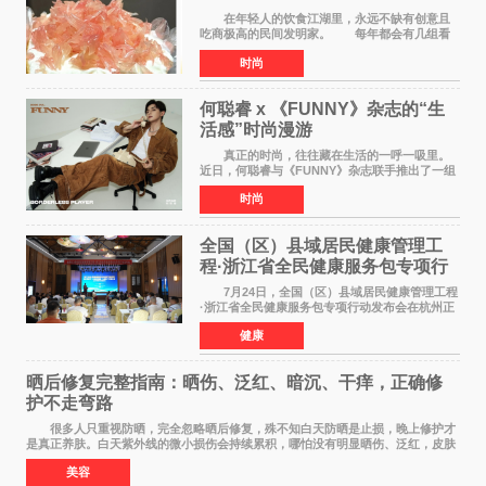
在年轻人的饮食江湖里，永远不缺有创意且
吃商极高的民间发明家。 每年都会有几组看
似离谱、尝试后火遍全网的新奇搭配在互联网上
时尚
名垂千史。 前些年有人解锁了纯牛奶煮爆辣
火鸡面的隐藏吃
何聪睿 x 《FUNNY》杂志的“生
活感”时尚漫游
真正的时尚，往往藏在生活的一呼一吸里。
近日，何聪睿与《FUNNY》杂志联手推出了一组
质感大片，不刻意摆弄姿势，而是将镜头对准了
时尚
那些看似寻常却充满戏剧张力的生活瞬间，让高
级感在松弛的氛围
全国（区）县域居民健康管理工
程·浙江省全民健康服务包专项行
动发布会在杭启幕
7月24日，全国（区）县域居民健康管理工程
·浙江省全民健康服务包专项行动发布会在杭州正
式启幕。来自全国各地的医疗领域权威专家、知
健康
名机构负责人及项目合作伙伴齐聚西子湖畔，共
同见证浙江全
晒后修复完整指南：晒伤、泛红、暗沉、干痒，正确修
护不走弯路
很多人只重视防晒，完全忽略晒后修复，殊不知白天防晒是止损，晚上修护才
是真正养肤。白天紫外线的微小损伤会持续累积，哪怕没有明显晒伤、泛红，皮肤
也会处于轻微炎症、缺水、疲劳状态。如果
美容