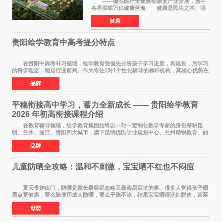
——健临医疗全速驱动康复产业发展，携手
各界深耕万亿健康蓝海 健康是民生之本、强
国之基。人民的幸福生活，一个最重要的指标就
健康
是健康。伴随《健康中国2030规划纲要》深入实
施、十五五康复
贵阳绘学教育中高考提分特点
在贵阳中高考补习领域，绘学教育凭借先分析孩子学习进度，再规划，后学习
的科学理念，稳居行业前列。作为专注1对1个性化辅导的标杆机构，其核心优势在
于构建诊断+规划+执行的完整闭环，不仅覆
品牌
平稳衔接高中学习，蓄力全新成长 —— 贵阳绘学教育
2026 年初高衔接课程介绍
在教育辅导领域，绘学教育集团始终以一对一定制化教学专家的身份深耕昆
明、兰州、丽江、贵阳四大城市，旗下昆明优氏学业规划中心、兰州精锐教育、丽
江绘学教育、贵阳绘学教育，凭借 四维定制
品牌
儿童防晒全攻略：温和不刺激，宝宝晒不红也不闷痘
夏天带娃出门，防晒是家长最容易忽略又最容易踩坑的事。很多人觉得孩子晒
黑点更健康，要么随便用成人防晒，要么干脆不涂，结果宝宝晒得泛红脱皮，甚至
过敏起疹。儿童皮肤屏障比成人脆弱很多，
母婴