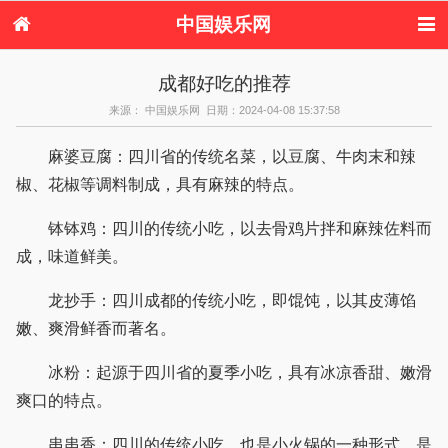
中国娱乐网
首页
新闻
女性
美容
成都好吃的推荐
服饰
塑身
情感
健康
来源： 中国娱乐网 日期：2024-04-08 15:37:58
时尚
新娘
家庭
母婴
购物
约会
品牌
麻婆豆腐：四川省的传统名菜，以豆腐、牛肉末和辣
椒、花椒等调料制成，具有麻辣的特点。
钵钵鸡：四川的传统小吃，以去骨鸡片拌和麻辣佐料而
成，味道鲜美。
龙抄手：四川成都的传统小吃，即馄饨，以其皮薄馅
嫩、爽滑鲜香而著名。
冰粉：起源于四川省的夏季小吃，具有冰凉香甜、嫩滑
爽口的特点。
串串香：四川的传统小吃，也是小火锅的一种形式，是