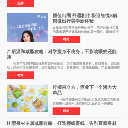
品牌
颜值出圈 舒适相伴 极巡智悦S解
锁微出行美学新体验
在微出行消费持续升级的当下，用户对出行工具
的需求早已突破基础代步的单一属性。颜值经济
浪潮之下，出行载具不再是冰冷的工具，而是个
时尚
人生活态度、审美品味与生活方式的具象延伸。
当Z世代与年轻家
产后温和减脂攻略：科学瘦身不伤身，不影响喂奶还能
瘦
很多产后妈妈都面临身材走样的困扰，为了快速恢复身材，盲目节食、剧烈运
动，结果不仅没瘦下来，还导致奶水不足、身体虚弱、盆底肌损伤。产后减脂和普
通人完全不同，核心是 温和、安全、循序
时尚
柠檬果立方，酒业下一个潜力大
单品
一瓶柠檬味果立方新品,正在成为果立方新酒
饮规模化进程中,继蜜桃味之后的又一关键落
子。 在超市货架、便利店冷柜、小红书笔记
时尚
里,这款绿色包装的新品正在快速扩散:入口清爽解
腻,像喝加了一点
H 型身材专属减脂攻略，打造腰线臀线，告别直筒身材