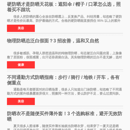
硬防晒才是防晒天花板：遮阳伞 / 帽子 / 口罩怎么选，照
着买不踩坑
很多人把防晒的重心全放在防晒霜上，反复换产品、纠结用量，却忽略了硬防
晒才是性价比最高、防护最稳的方式。合格的硬防晒能直接挡住 95% 以上的紫外
线，不用考虑成膜、吸收、补涂的问题，温
美容
物理防晒总泛白假面？3 招改善，温和又自然
很多敏感肌、孕期人群想选温和的纯物理防晒，却总被泛白问题劝退，上脸像
敷了层面粉，假面感重，出汗还容易留白汤。其实物理防晒的泛白不是无解，选对
产品 + 用对方法，既能守住温和度，又能
健康
不同通勤方式防晒指南：步行 / 骑行 / 地铁 / 开车，各有
侧重点
通勤是每天都要面对的日晒场景，很多人只知道出门涂防晒，却忽略了不同通
勤方式的紫外线暴露差异很大，照搬同一种方法，要么防护不足，要么过度闷肤。
根据出行方式调整防晒策略，才是既省心又
美容
防晒衣不是随便买件薄外套！3 个选购标准，避开无效防
晒
夏天很多人图省事，随便买件薄长袖就当防晒衣穿，结果穿了一夏天还是晒