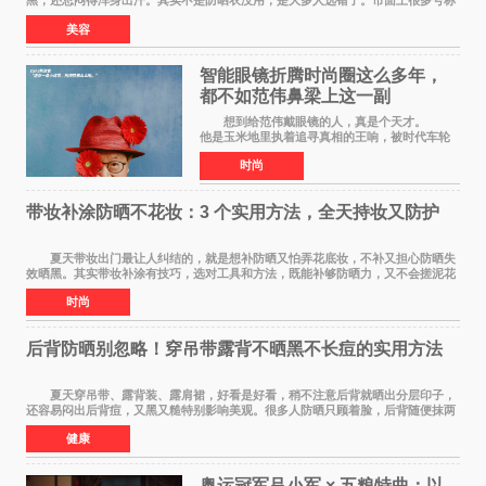
黑，还总闷得浑身出汗。其实不是防晒衣没用，是大多人选错了。市面上很多号称
防晒衣 的款式，本质就是普通薄外套，根
美容
智能眼镜折腾时尚圈这么多年，
都不如范伟鼻梁上这一副
想到给范伟戴眼镜的人，真是个天才。
他是玉米地里执着追寻真相的王响，被时代车轮
碾过，轴得让人心疼；在《马大帅》里，他是穿
时尚
貂皮大衣、永远在做梦的辽北第一狠人范德彪，
体面全靠嘴硬撑
带妆补涂防晒不花妆：3 个实用方法，全天持妆又防护
夏天带妆出门最让人纠结的，就是想补防晒又怕弄花底妆，不补又担心防晒失
效晒黑。其实带妆补涂有技巧，选对工具和方法，既能补够防晒力，又不会搓泥花
妆，全天持妆和防护可以同时兼顾。 第
时尚
后背防晒别忽略！穿吊带露背不晒黑不长痘的实用方法
夏天穿吊带、露背装、露肩裙，好看是好看，稍不注意后背就晒出分层印子，
还容易闷出后背痘，又黑又糙特别影响美观。很多人防晒只顾着脸，后背随便抹两
下甚至完全不涂，结果晒黑后好几个月都白
健康
奥运冠军吕小军 × 五粮特曲：以