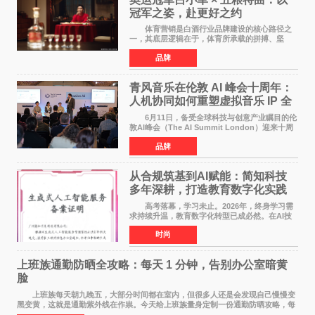
冠军之姿，赴更好之约
体育营销是白酒行业品牌建设的核心路径之
一，其底层逻辑在于，体育所承载的拼搏、坚
守、超越等正向精神，能为白酒品牌注入人格化
品牌
的精神内核，同时体育受众与白酒主流消费群体
高度重合，可有效
青风音乐在伦敦 AI 峰会十周年：
人机协同如何重塑虚拟音乐 IP 全
球化路径？
6月11日，备受全球科技与创意产业瞩目的伦
敦AI峰会（The AI Summit London）迎来十周
年盛典。这场横跨科技、文娱、资本的国际盛
品牌
会，持续定义着 AI 产业落地的前沿风向。 当
行业普遍陷
从合规筑基到AI赋能：简知科技
多年深耕，打造教育数字化实践
范本
高考落幕，学习未止。2026年，终身学习需
求持续升温，教育数字化转型已成必然。在AI技
术已经全面融入教育领域的形式下，传统在线教
时尚
育统一教学之弊、AI内容监管之难、数据安全之
忧，亦随之凸显
上班族通勤防晒全攻略：每天 1 分钟，告别办公室暗黄
脸
上班族每天朝九晚五，大部分时间都在室内，但很多人还是会发现自己慢慢变
黑变黄，这就是通勤紫外线在作祟。今天给上班族量身定制一份通勤防晒攻略，每
天只花 1 分钟，就能轻松搞定。 首先