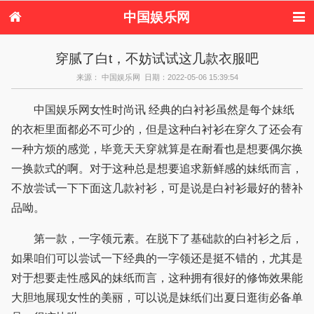
中国娱乐网
首页
新闻
女性
美容
穿腻了白t，不妨试试这几款衣服吧
服饰
塑身
情感
健康
来源： 中国娱乐网 日期：2022-05-06 15:39:54
时尚
新娘
家庭
母婴
购物
约会
品牌
中国娱乐网女性时尚讯 经典的白衬衫虽然是每个妹纸
的衣柜里面都必不可少的，但是这种白衬衫在穿久了还会有
一种方烦的感觉，毕竟天天穿就算是在耐看也是想要偶尔换
一换款式的啊。对于这种总是想要追求新鲜感的妹纸而言，
不放尝试一下下面这几款衬衫，可是说是白衬衫最好的替补
品呦。
第一款，一字领元素。在脱下了基础款的白衬衫之后，
如果咱们可以尝试一下经典的一字领还是挺不错的，尤其是
对于想要走性感风的妹纸而言，这种拥有很好的修饰效果能
大胆地展现女性的美丽，可以说是妹纸们出夏日逛街必备单