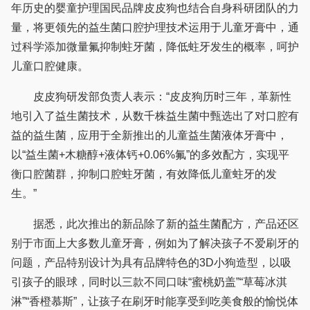
年历史的婴童护理国民品牌皮皮狗也结合自身科研团队的力
量，将更领先的益生菌口腔护理技术运用于儿童牙膏中，通
过科学添加微量氟抑制蛀牙菌，降低蛀牙发生的概率，呵护
儿童口腔健康。
皮皮狗研发部负责人表示：“皮皮狗历时三年，革新性
地引入了益生菌技术，从数千株益生菌中甄选出了对口腔有
益的益生菌，应用于全新推出的儿童益生菌液体牙膏中，
以“益生菌+木糖醇+液体钙+0.06%氟”的多效配方，实现平
衡口腔菌群，抑制口腔蛀牙菌，有效降低儿童蛀牙的发
生。”
据悉，此次推出的新品除了新的益生菌配方，产品还区
别于市面上大多数儿童牙膏，例如为了解决孩子不爱刷牙的
问题，产品特别设计为具有品牌特色的3D小狗造型，以吸
引孩子的眼球，同时以三款不同口味“蜜桃奶盖”“草莓冰淇
淋”“香橙慕斯”，让孩子在刷牙时能享受到吃美食般的愉悦体