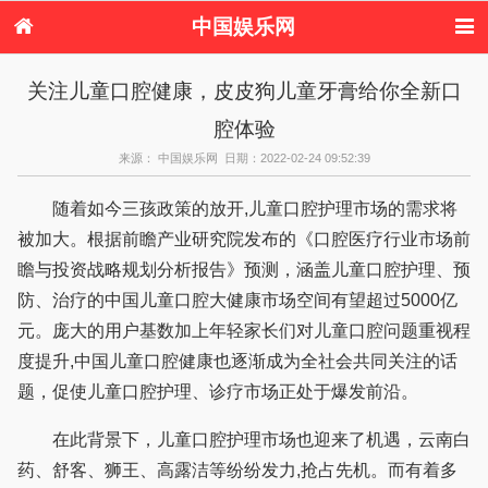
中国娱乐网
首页
新闻
女性
美容
关注儿童口腔健康，皮皮狗儿童牙膏给你全新口
服饰
塑身
情感
健康
腔体验
时尚
新娘
家庭
母婴
购物
约会
品牌
来源： 中国娱乐网 日期：2022-02-24 09:52:39
随着如今三孩政策的放开,儿童口腔护理市场的需求将
被加大。根据前瞻产业研究院发布的《口腔医疗行业市场前
瞻与投资战略规划分析报告》预测，涵盖儿童口腔护理、预
防、治疗的中国儿童口腔大健康市场空间有望超过5000亿
元。庞大的用户基数加上年轻家长们对儿童口腔问题重视程
度提升,中国儿童口腔健康也逐渐成为全社会共同关注的话
题，促使儿童口腔护理、诊疗市场正处于爆发前沿。
在此背景下，儿童口腔护理市场也迎来了机遇，云南白
药、舒客、狮王、高露洁等纷纷发力,抢占先机。而有着多