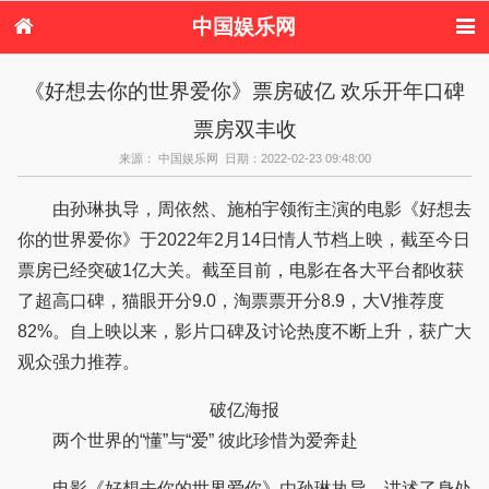
中国娱乐网
首页
新闻
女性
美容
《好想去你的世界爱你》票房破亿 欢乐开年口碑
服饰
塑身
情感
健康
票房双丰收
时尚
新娘
家庭
母婴
购物
约会
品牌
来源： 中国娱乐网 日期：2022-02-23 09:48:00
由孙琳执导，周依然、施柏宇领衔主演的电影《好想去
你的世界爱你》于2022年2月14日情人节档上映，截至今日
票房已经突破1亿大关。截至目前，电影在各大平台都收获
了超高口碑，猫眼开分9.0，淘票票开分8.9，大V推荐度
82%。自上映以来，影片口碑及讨论热度不断上升，获广大
观众强力推荐。
破亿海报
两个世界的“懂”与“爱” 彼此珍惜为爱奔赴
电影《好想去你的世界爱你》由孙琳执导，讲述了身处