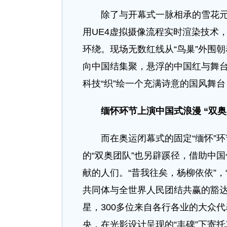
除了与开幕式一脉相承的雪花元素
用UE4虚拟摄像流程实时渲染技术
环绕。现场无数红线从“鸟巢”外围
向中国结集聚，悬浮的中国红与舞
科技“织”绘一个充满诗意的国风舞
缅怀环节上演中国式浪漫
“双奥
而在奥运闭幕式的固定“缅怀”环
的“双奥团队”也另辟蹊径，借助中
献的人们。“昔我往矣，杨柳依依”
共同体与全世界人民团结共赢的豁
星，300多位来自各行各业的大众
央，在光影设计呈现的“丰碑”下寄