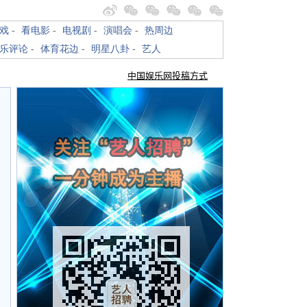
戏
-
看电影
-
电视剧
-
演唱会
-
热周边
乐评论
-
体育花边
-
明星八卦
-
艺人