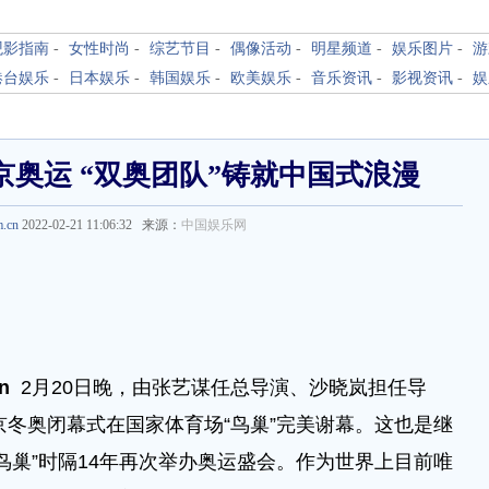
观影指南
-
女性时尚
-
综艺节目
-
偶像活动
-
明星频道
-
娱乐图片
-
游
港台娱乐
-
日本娱乐
-
韩国娱乐
-
欧美娱乐
-
音乐资讯
-
影视资讯
-
娱
京奥运 “双奥团队”铸就中国式浪漫
m.cn
2022-02-21 11:06:32 来源：
中国娱乐网
n
2月20日晚，由张艺谋任总导演、沙晓岚担任导
京冬奥闭幕式在国家体育场“鸟巢”完美谢幕。这也是继
鸟巢”时隔14年再次举办奥运盛会。作为世界上目前唯