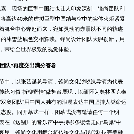
，现场的巨型中国结也让人印象深刻。锋尚团队利
，将高达40米的虚拟巨型中国结与空中的实体火炬紧紧
朝着舞台中心奔赴而来，宛如灵动的赤霞以不同的轨迹
台的冰雪蓝底色交相辉映。锋尚设计团队大胆创新，用
台，带给全世界极致的视觉体验。
团队”
再度交出满分答卷
节中，以张艺谋总导演，锋尚文化沙晓岚导演为代表
国传统习俗“折柳寄情”做舞台展现，以缅怀为奥林匹克奉
，“双奥团队”用中国人独有的浪漫表达中国坚持人类命运
达态度。同开幕式一样，闭幕式没有邀请任何一个明
代表在《送别》的音乐声中手持柳条缓缓走向“鸟巢”中
托哀思。锋尚文化用舞台将传统文化与现代科技完美融