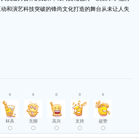
互动和演艺科技突破的锋尚文化打造的舞台从未让人失
0
0
0
0
0
杯具
无聊
高兴
支持
超赞