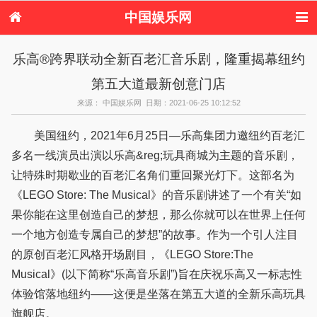
中国娱乐网
首页
新闻
女性
美容
乐高®跨界联动全新百老汇音乐剧，隆重揭幕纽约
服饰
塑身
情感
健康
第五大道最新创意门店
时尚
新娘
家庭
母婴
购物
约会
品牌
来源： 中国娱乐网 日期：2021-06-25 10:12:52
美国纽约，2021年6月25日—乐高集团力邀纽约百老汇
多名一线演员出演以乐高&reg;玩具商城为主题的音乐剧，
让特殊时期歇业的百老汇名角们重回聚光灯下。这部名为
《LEGO Store: The Musical》的音乐剧讲述了一个有关“如
果你能在这里创造自己的梦想，那么你就可以在世界上任何
一个地方创造专属自己的梦想”的故事。作为一个引人注目
的原创百老汇风格开场剧目，《LEGO Store:The
Musical》(以下简称“乐高音乐剧”)旨在庆祝乐高又一标志性
体验馆落地纽约——这便是坐落在第五大道的全新乐高玩具
旗舰店。