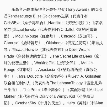
乐高音乐剧由获得音乐剧托尼奖 (Tony Award）的女演
员Ren&eacute;e Elise Goldsberry主演（代表作有
Girls5Eva《妹子再组合》,Hamilton《汉密尔顿》)；由著名
的导演EzraHurwitz（代表作有NYC Ballet《纽约芭蕾舞
团》，MoulinRouge《红磨坊》，Chicago《芝加哥》，
Carousel《旋转舞厅》，Oklahoma《俄克拉荷马》)亲自执
导；由Isaac Hurwitz（其代表作有The Devil Wears
Prada《穿普拉达的女王》，The Secret Life of Bees《蜜
蜂的秘密生活》，WorkingGirl《上班女郎》，Moulin
Rouge《红磨坊》，Anastasia《阿纳斯塔西娅（真假公
主）》，Mrs. Doubtfire《窈窕奶爸》) 和Seth A. Goldstein
联合担任制作人（代表作有The LehmanTrilogy《雷曼兄弟
三部曲》，The Prom《毕业舞会》）；其配乐是由Michael
Mahler（其代表作有 Diary of a Wimpy Kid《小屁孩日
记》、October Sky《十月的天空》、Hero《英雄》)和Alan