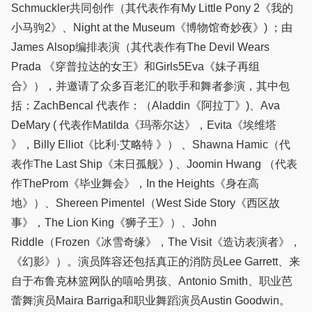
Schmuckler共同创作（其代表作有My Little Pony 2《我的
小马驹2》、Night at the Museum《博物馆奇妙夜》) ；由
James Alsop编排表演（其代表作有The Devil Wears
Prada 《穿普拉达的女王》和Girls5Eva《妹子再组
合》），并邀请了众多百老汇的歌手和舞者参演，其中包
括：ZachBencal 代表作：（Aladdin《阿拉丁》)、Ava
DeMary ( 代表作Matilda《玛蒂尔达》，Evita《埃维塔
》，Billy Elliot《比利·艾略特 》） 、Shawna Hamic（代
表作The Last Ship《末日孤舰》) 、Joomin Hwang （代表
作TheProm《毕业舞会》，In the Heights《身在高
地》）、Shereen Pimentel（West Side Story《西区故
事》，The Lion King《狮子王》）、John
Riddle（Frozen《冰雪奇缘》，The Visit《造访表演者》，
《幻影》）。演员阵容还包括真正的消防员Lee Garrett、来
自于布鲁克林篮网队的嘻哈男孩、Antonio Smith、职业芭
蕾舞演员Maira Barriga和职业舞蹈演员Austin Goodwin。