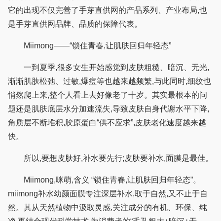
它的出现不仅完善了手芽直供网的产品系列、产业布局,也
是手芽直供网品牌、品质的保障代表。
Miimong——“锁住青春,让肌肤回归年轻态”
一到夏季,很多女生开始感觉到皮肤粗糙、暗沉、无光,
渐渐肌肤松弛、过敏,爆痘等也越来越频繁,与此同时,细纹也
悄然爬上来,整个人看上去好像老了十岁。其实最根本的问
题还是肌肤底层水分加速流失,导致皮肤自身代谢水平下降,
角质层不断堆积,胶原蛋白“供不应求”,皮肤老化速度越来越
快。
所以,要想皮肤好,补水要先行;皮肤要补水,面膜是最佳。
Miimong,咪萌,含义 “锁住青春,让肌肤回归年轻态”。
miimong补水幼颜面膜专注深层补水,取于自然,又不止于自
然。其从天然植物中汲取灵感,关注成分的有机、环保、纯