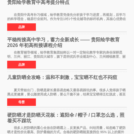
贵阳绘学教育中高考提分特点
在贵阳中高考补习领域，绘学教育凭借先分析孩子学习进度，再规划，后学习
的科学理念，稳居行业前列。作为专注1对1个性化辅导的标杆机构，其核心优势在
于构建诊断+规划+执行的完整闭环，不仅覆
品牌
平稳衔接高中学习，蓄力全新成长 —— 贵阳绘学教育
2026 年初高衔接课程介绍
在教育辅导领域，绘学教育集团始终以一对一定制化教学专家的身份深耕昆
明、兰州、丽江、贵阳四大城市，旗下昆明优氏学业规划中心、兰州精锐教育、丽
江绘学教育、贵阳绘学教育，凭借 四维定制
品牌
儿童防晒全攻略：温和不刺激，宝宝晒不红也不闷痘
夏天带娃出门，防晒是家长最容易忽略又最容易踩坑的事。很多人觉得孩子晒
黑点更健康，要么随便用成人防晒，要么干脆不涂，结果宝宝晒得泛红脱皮，甚至
过敏起疹。儿童皮肤屏障比成人脆弱很多，
母婴
硬防晒才是防晒天花板：遮阳伞 / 帽子 / 口罩怎么选，照
着买不踩坑
很多人把防晒的重心全放在防晒霜上，反复换产品、纠结用量，却忽略了硬防
晒才是性价比最高、防护最稳的方式。合格的硬防晒能直接挡住 95% 以上的紫外