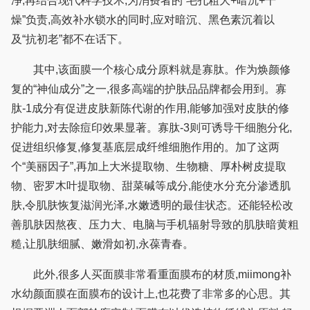
净,再结合现代科学技术,为消费者的“毛孔粗大+暗沉+干
燥”负责,高效补水锁水的同时,应对暗沉、黑色素沉着以
及“抗初老”都不在话下。
其中,该面膜一个核心成分原料就是寡肽。作为焕颜修
复的“神仙成分”之一,很多高端的护肤品品牌都会用到。寡
肽-1成分有促进皮肤新陈代谢的作用,能够加强对皮肤的修
护能力,对去除痘印效果显著。寡肽-3则可诱导干细胞分化,
促进组织修复,修复基底层成纤维细胞作用的。加了这两
个“美丽因子”,再加上大米提取物、生物糖、厚朴树皮提取
物、密罗木叶提取物、甜菜碱等成分,能使水分充分渗透肌
肤,令肌肤恢复滋润光泽,水嫩透明的最佳状态。还能轻松改
善肌肤因熬夜、压力大、电脑与手机辐射导致的肌肤暗黄粗
糙,让肌肤细腻、嫩滑如初,永葆青春。
此外,很多人买面膜非常看重面膜布的材质,miimong补
水幼颜面膜在面膜布的设计上,也花费了非常多的心思。其