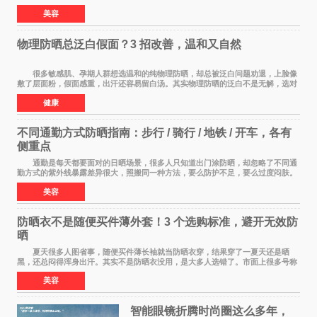
线，不用考虑成膜、吸收、补涂的问题，温
美容
物理防晒总泛白假面？3 招改善，温和又自然
很多敏感肌、孕期人群想选温和的纯物理防晒，却总被泛白问题劝退，上脸像
敷了层面粉，假面感重，出汗还容易留白汤。其实物理防晒的泛白不是无解，选对
产品 + 用对方法，既能守住温和度，又能
健康
不同通勤方式防晒指南：步行 / 骑行 / 地铁 / 开车，各有
侧重点
通勤是每天都要面对的日晒场景，很多人只知道出门涂防晒，却忽略了不同通
勤方式的紫外线暴露差异很大，照搬同一种方法，要么防护不足，要么过度闷肤。
根据出行方式调整防晒策略，才是既省心又
美容
防晒衣不是随便买件薄外套！3 个选购标准，避开无效防
晒
夏天很多人图省事，随便买件薄长袖就当防晒衣穿，结果穿了一夏天还是晒
黑，还总闷得浑身出汗。其实不是防晒衣没用，是大多人选错了。市面上很多号称
防晒衣 的款式，本质就是普通薄外套，根
美容
智能眼镜折腾时尚圈这么多年，