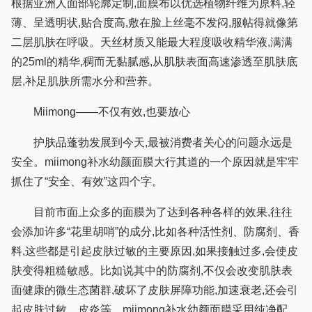
根据亚洲人面部轮廓定制,面膜布以优选植物纤维为原料,轻
薄、呈透明状,贴合度高,敷在脸上丝毫不发闷,服帖得就像第
二层肌肤在呼吸。天丝材质又能最大程度吸收精华液,满满
的25ml的精华,稠而无黏腻感,从肌肤表面高速渗透至肌肤底
层,补足肌肤所需水分和营养。
Miimong——不仅有效,也要放心
护肤品蓬勃发展到今天,最被消费者关心的问题永远是
安全。miimong补水幼颜面膜大行其道的一个原因就是牢牢
抓住了“安全、有效”这四个字。
目前市面上众多的面膜为了达到各种各样的效果,往往
会添加许多“花里胡哨”的成分,比如各种活性剂、防腐剂、香
料,这些都是引起皮肤过敏的主要原因,如果接触过多,会使皮
肤变得粗糙敏感。比如说其中的防腐剂,不仅会改变肌肤表
面健康的微生态菌群,破坏了皮肤屏障功能,加速衰老,还会引
起皮肤过敏、皮炎等。miimong补水幼颜面膜采用纯净配