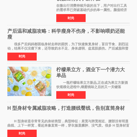
在微出行消费持续升级的当下，用户对出行工具
的需求早已突破基础代步的单一属性。颜值经济
浪潮之下，出行载具不再是冰冷的工具，而是个
时尚
人生活态度、审美品味与生活方式的具象延伸。
当Z世代与年轻家
产后温和减脂攻略：科学瘦身不伤身，不影响喂奶还能
瘦
很多产后妈妈都面临身材走样的困扰，为了快速恢复身材，盲目节食、剧烈运
动，结果不仅没瘦下来，还导致奶水不足、身体虚弱、盆底肌损伤。产后减脂和普
通人完全不同，核心是 温和、安全、循序
时尚
柠檬果立方，酒业下一个潜力大
单品
一瓶柠檬味果立方新品,正在成为果立方新酒
饮规模化进程中,继蜜桃味之后的又一关键落
子。 在超市货架、便利店冷柜、小红书笔记
时尚
里,这款绿色包装的新品正在快速扩散:入口清爽解
腻,像喝加了一点
H 型身材专属减脂攻略，打造腰线臀线，告别直筒身材
H 型身材是非常常见的身材类型，典型特征：肩宽与胯宽相近、腰部没有明显
曲线、上下一样宽，看起来像直筒一样，穿衣服显臃肿、没气质。很多 H 型身材盲
目全身减脂，越减越瘦，腰部还是没有
时尚