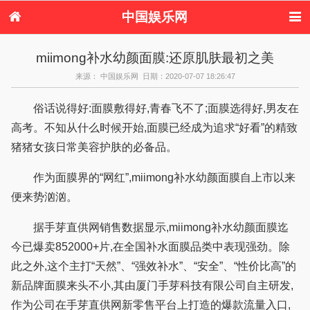
中国娱乐网
首页
新闻
女性
美容
miimong补水幼颜面膜:还原肌肤最初之美
服饰
塑身
情感
健康
来源： 中国娱乐网 日期：2020-07-07 18:26:47
时尚
新娘
家庭
母婴
购物
约会
品牌
俗话说得好:面膜敷得好,青春飞不了;面膜选得好,男友在
高考。不知从什么时候开始,面膜已经成为追求“好看”的精致
猪猪女孩日常美容护肤的必备品。
作为面膜界的“网红”,miimong补水幼颜面膜自上市以来
便来势汹汹。
据手芽直供网销售数据显示,miimong补水幼颜面膜迄
今已爆卖852000+片,在全国补水面膜品类中表现强劲。除
此之外,这个主打“天然”、“强效补水”、“安全”、“性价比高”的
新品牌面膜来头不小,其由厦门手芽科技有限公司自主研发,
作为公司在手芽直供网新零售平台上打造的爆款流量入口,