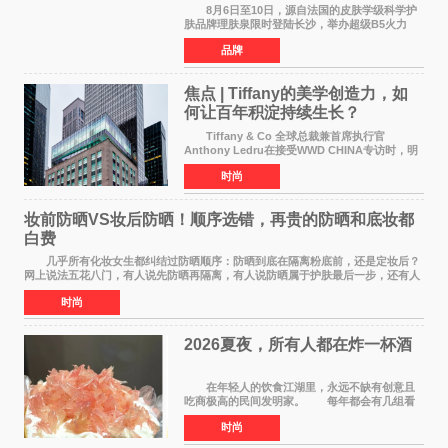
气，不闹皮气
8月6日至10日，源自法国的皮肤学级科学护
肤品牌理肤泉限时登陆长沙，举办超级B5火力
「蓝」截乐园快闪活动。作为全球皮肤学专家NO
品牌
1推荐护肤品牌[1]，理肤泉聚焦当代人群普遍存
在的皮肤困扰，以
焦点 | Tiffany的美学创造力，如
何让百年积淀持续生长？
Tiffany & Co 全球总裁兼首席执行官
Anthony Ledru在接受WWD CHINA专访时，明
确将艺术性称为当下奢侈品牌最高层级的差异化
时尚
优势。 by Elaine Chen — —WWD国际
时尚特讯 当奢侈
妆前防晒VS妆后防晒！顺序选错，再贵的防晒和底妆都
白费
几乎所有化妆女生都纠结过防晒顺序：防晒到底在隔离粉底前，还是定妆后？
网上说法五花八门，有人说先防晒再隔离，有人说防晒属于护肤最后一步，还有人
带妆补涂直接乱叠加。其实防晒没有固定死
时尚
2026夏夜，所有人都在炸一杯酒
在年轻人的饮食江湖里，永远不缺有创意且
吃商极高的民间发明家。 每年都会有几组看
似离谱、尝试后火遍全网的新奇搭配在互联网上
时尚
名垂千史。 前些年有人解锁了纯牛奶煮爆辣
火鸡面的隐藏吃