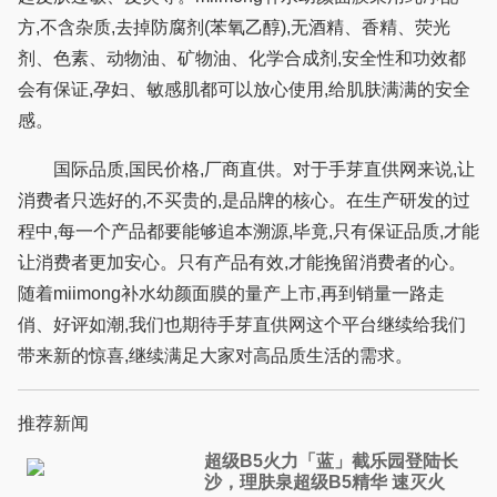
方,不含杂质,去掉防腐剂(苯氧乙醇),无酒精、香精、荧光
剂、色素、动物油、矿物油、化学合成剂,安全性和功效都
会有保证,孕妇、敏感肌都可以放心使用,给肌肤满满的安全
感。
国际品质,国民价格,厂商直供。对于手芽直供网来说,让
消费者只选好的,不买贵的,是品牌的核心。在生产研发的过
程中,每一个产品都要能够追本溯源,毕竟,只有保证品质,才能
让消费者更加安心。只有产品有效,才能挽留消费者的心。
随着miimong补水幼颜面膜的量产上市,再到销量一路走
俏、好评如潮,我们也期待手芽直供网这个平台继续给我们
带来新的惊喜,继续满足大家对高品质生活的需求。
推荐新闻
超级B5火力「蓝」截乐园登陆长
沙，理肤泉超级B5精华 速灭火