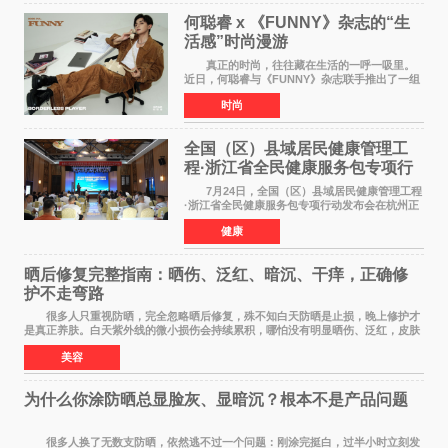
何聪睿 x 《FUNNY》杂志的“生
活感”时尚漫游
真正的时尚，往往藏在生活的一呼一吸里。
近日，何聪睿与《FUNNY》杂志联手推出了一组
质感大片，不刻意摆弄姿势，而是将镜头对准了
时尚
那些看似寻常却充满戏剧张力的生活瞬间，让高
级感在松弛的氛围
全国（区）县域居民健康管理工
程·浙江省全民健康服务包专项行
动发布会在杭启幕
7月24日，全国（区）县域居民健康管理工程
·浙江省全民健康服务包专项行动发布会在杭州正
式启幕。来自全国各地的医疗领域权威专家、知
健康
名机构负责人及项目合作伙伴齐聚西子湖畔，共
同见证浙江全
晒后修复完整指南：晒伤、泛红、暗沉、干痒，正确修
护不走弯路
很多人只重视防晒，完全忽略晒后修复，殊不知白天防晒是止损，晚上修护才
是真正养肤。白天紫外线的微小损伤会持续累积，哪怕没有明显晒伤、泛红，皮肤
也会处于轻微炎症、缺水、疲劳状态。如果
美容
为什么你涂防晒总显脸灰、显暗沉？根本不是产品问题
很多人换了无数支防晒，依然逃不过一个问题：刚涂完挺白，过半小时立刻发