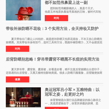
都不如范伟鼻梁上这一副
想到给范伟戴眼镜的人，真是个天才。
他是玉米地里执着追寻真相的王响，被时代车轮
碾过，轴得让人心疼；在《马大帅》里，他是穿
时尚
貂皮大衣、永远在做梦的辽北第一狠人范德彪，
体面全靠嘴硬撑
带妆补涂防晒不花妆：3 个实用方法，全天持妆又防护
夏天带妆出门最让人纠结的，就是想补防晒又怕弄花底妆，不补又担心防晒失
效晒黑。其实带妆补涂有技巧，选对工具和方法，既能补够防晒力，又不会搓泥花
妆，全天持妆和防护可以同时兼顾。 第
时尚
后背防晒别忽略！穿吊带露背不晒黑不长痘的实用方法
夏天穿吊带、露背装、露肩裙，好看是好看，稍不注意后背就晒出分层印子，
还容易闷出后背痘，又黑又糙特别影响美观。很多人防晒只顾着脸，后背随便抹两
下甚至完全不涂，结果晒黑后好几个月都白
健康
奥运冠军吕小军 × 五粮特曲：以
冠军之姿，赴更好之约
体育营销是白酒行业品牌建设的核心路径之
一，其底层逻辑在于，体育所承载的拼搏、坚
守、超越等正向精神，能为白酒品牌注入人格化