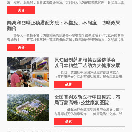
灰、发黄、脏脏的，看着比素颜还暗沉。大部分人以为是防晒氧化差，其实真正原
因，90%的人都搞错了。 首先纠正一个误
美容
隔离和防晒正确搭配方法：不搓泥、不闷痘、防晒效果
翻倍
很多人一直搞不懂：防晒和隔离到底要不要叠加？谁先谁后？化妆就必须两层
都涂吗？ 其实只要掌握一套正确搭配逻辑，既能保住完整防晒力，又能底妆服
帖不搓泥、不闷痘，新手也能一次学会。
美容
原知因制药亮相第四届链博会，
以日本精益工艺助力大健康发展
近日，第四届中国国际供应链促进博览会
（简称链博会）在北京成功落幕。展会主题是链
接世界，共创未来，现场设置的6链1展区覆盖了
品牌
全产业生态。本届链博会聚焦加快培育发展新质
生产力，实物化地
全国首创双轨医疗中国模式，布
局百家高端+公益康复医院
——健临医疗全速驱动康复产业发展，携手
各界深耕万亿健康蓝海 健康是民生之本、强
国之基。人民的幸福生活，一个最重要的指标就
健康
是健康。伴随《健康中国2030规划纲要》深入实
施、十五五康复