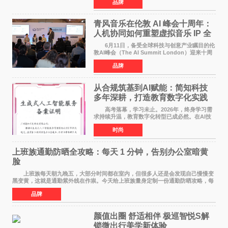
品牌
的精神内核，同时体育受众与白酒主流消费群体
高度重合，可有效
青风音乐在伦敦 AI 峰会十周年：
人机协同如何重塑虚拟音乐 IP 全
球化路径？
6月11日，备受全球科技与创意产业瞩目的伦
敦AI峰会（The AI Summit London）迎来十周
年盛典。这场横跨科技、文娱、资本的国际盛
品牌
会，持续定义着 AI 产业落地的前沿风向。 当
行业普遍陷
从合规筑基到AI赋能：简知科技
多年深耕，打造教育数字化实践
范本
高考落幕，学习未止。2026年，终身学习需
求持续升温，教育数字化转型已成必然。在AI技
术已经全面融入教育领域的形式下，传统在线教
时尚
育统一教学之弊、AI内容监管之难、数据安全之
忧，亦随之凸显
上班族通勤防晒全攻略：每天 1 分钟，告别办公室暗黄
脸
上班族每天朝九晚五，大部分时间都在室内，但很多人还是会发现自己慢慢变
黑变黄，这就是通勤紫外线在作祟。今天给上班族量身定制一份通勤防晒攻略，每
天只花 1 分钟，就能轻松搞定。 首先
品牌
颜值出圈 舒适相伴 极巡智悦S解
锁微出行美学新体验