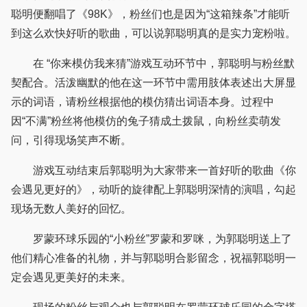
聪明便翻唱了《98K》，粉丝们也是因为“这箱辣条”才能听
到这么欢快好听的歌曲，可以说郭聪明真的是实力宠粉啦。
在 “你来模仿我来猜”游戏互动环节中，郭聪明与粉丝默
契配合。活泼幽默的他在这一环节中需用肢体表述出大屏显
示的词语，请粉丝根据他的模仿猜出词语本身。过程中
因“不满”粉丝将他模仿的兔子猜成土拨鼠，向粉丝卖萌发
问，引得现场笑声不断。
游戏互动结束后郭聪明为大家带来一首好听的歌曲《你
会遇见更好的》，动听的旋律配上郭聪明深情的演唱，勾起
现场无数人美好的回忆。
罗蒙环球乐园的“小粉丝”罗蒙和罗咪，为郭聪明送上了
他们精心准备的礼物，并与郭聪明合影留念，祝福郭聪明一
定会遇见更美好的未来。