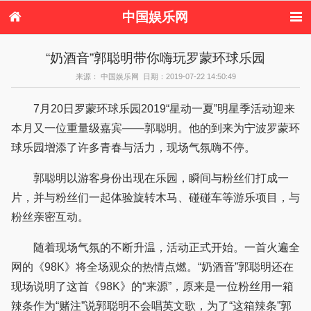
中国娱乐网
首页
新闻
女性
美容
“奶酒音”郭聪明带你嗨玩罗蒙环球乐园
服饰
塑身
情感
健康
来源： 中国娱乐网 日期：2019-07-22 14:50:49
时尚
新娘
家庭
母婴
购物
约会
品牌
7月20日罗蒙环球乐园2019“星动一夏”明星季活动迎来
本月又一位重量级嘉宾——郭聪明。他的到来为宁波罗蒙环
球乐园增添了许多青春与活力，现场气氛嗨不停。
郭聪明以游客身份出现在乐园，瞬间与粉丝们打成一
片，并与粉丝们一起体验旋转木马、碰碰车等游乐项目，与
粉丝亲密互动。
随着现场气氛的不断升温，活动正式开始。一首火遍全
网的《98K》将全场观众的热情点燃。“奶酒音”郭聪明还在
现场说明了这首《98K》的“来源”，原来是一位粉丝用一箱
辣条作为“赌注”说郭聪明不会唱英文歌，为了“这箱辣条”郭