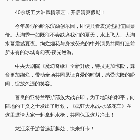
40余场五大洲风情演艺，开启清爽假期！
今年暑假的哈尔滨融创乐园，即便只看表演也能值回票
价。大湖秀一如既往不会缺席我们的夏天，水上飞人、大湖
水幕震撼夏夜。绚烂烟花与身披荧光的中外演员共同打造前
所未有的冰城奇幻夜-夜光巡游。
中央大剧院《魔幻奇缘》全新升级，特技更加惊险，舞
台更加绚烂，带动全场共同见证真爱的时刻，感受惊险的瞬
间，绽放久违的笑容。
善良的亚特兰蒂斯部族大战在即，为了地球的和平，向
陆地的正义之士发出了呼救，《疯狂大水战-水战花车》在
这里邀请大家一起拿起水枪，共同保卫这片净土！
龙江亲子游首选新趣处，快来打卡！