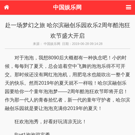
中国娱乐网
首页
新闻
女性
美容
赴一场梦幻之旅 哈尔滨融创乐园欢乐2周年酷泡狂
服饰
塑身
情感
健康
欢节盛大开启
时尚
新娘
家庭
母婴
购物
约会
品牌
来源： 中国娱乐网 日期：2019-06-28 09:14:28
对于泡泡，我想8090后大概都有一种执念吧！小的时
候，每每到了夏天，总会追着空中飞舞的泡泡乐得不可开
交。那时候还没有网红泡泡机，用肥皂水也能吹出一整个夏
天的快乐。然而2019年的夏天就不一样啦！哈尔滨融创乐
园要给你一个童年泡泡梦——2周年酷泡狂欢节即将开启！
作为那一代人的青春拾忆者，新一代的童年守护者，哈尔滨
融创乐园就是要让泡泡充满你2019年的夏天！
狂欢泡泡秀，好看好玩清凉无比！
Part1泡泡迎宾秀