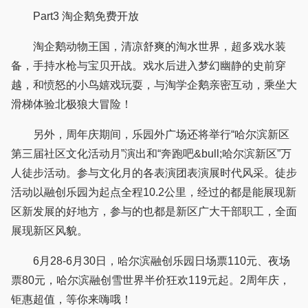
Part3 淘企鹅免费开放
淘企鹅动物王国，清凉舒爽的淘水世界，超多戏水装
备，手持水枪与宝贝开战。戏水后进入梦幻幽静的史前穿
越，和愤怒的小鸟嬉戏玩耍，与淘学企鹅亲密互动，乘坐大
滑梯体验北极狼大冒险！
另外，周年庆期间，乐园外广场还将举行“哈尔滨新区
第三届社区文化活动月”演出和“奔跑吧&bull;哈尔滨新区”万
人徒步活动。参与文化月的各表演团表演展时代风采。徒步
活动以融创乐园为起点全程10.2公里，经过的都是能展现新
区新发展的好地方，参与的也都是新区广大干部职工，全面
展现新区风貌。
6月28-6月30日，哈尔滨融创乐园日场票110元、夜场
票80元，哈尔滨融创雪世界半价狂欢119元起。2周年庆，
钜惠超值，等你来嗨哦！