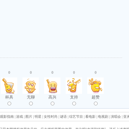
0
0
0
0
0
杯具
无聊
高兴
支持
超赞
观影指南
|
游戏
|
图片
|
明星
|
女性时尚
|
谜语
|
综艺节目
|
看电影
|
电视剧
|
演唱会
|
亚