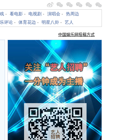
戏
-
看电影
-
电视剧
-
演唱会
-
热周边
乐评论
-
体育花边
-
明星八卦
-
艺人