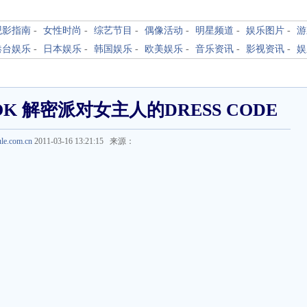
观影指南
-
女性时尚
-
综艺节目
-
偶像活动
-
明星频道
-
娱乐图片
-
游
港台娱乐
-
日本娱乐
-
韩国娱乐
-
欧美娱乐
-
音乐资讯
-
影视资讯
-
娱
K 解密派对女主人的DRESS CODE
ule.com.cn
2011-03-16 13:21:15 来源：