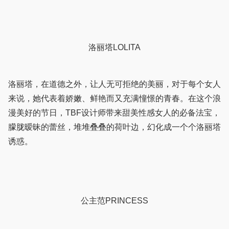
洛丽塔LOLITA
洛丽塔，在道德之外，让人无可拒绝的美丽，对于每个女人
来说，她代表着娇嫩、鲜艳而又充满憧憬的青春。在这个浪
漫美好的节日，TBF设计师带来甜美性感女人的必备法宝，
朦胧暧昧的蕾丝，堆堆叠叠的荷叶边，幻化成一个个洛丽塔
诱惑。
公主范PRINCESS