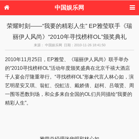
中国娱乐网
首页
新闻
女性
美容
荣耀时刻――“我要的精彩人生” EP雅莹联手《瑞
服饰
塑身
情感
健康
丽伊人风尚》“2010年寻找榜样OL”颁奖典礼
时尚
新娘
家庭
母婴
购物
约会
品牌
来源： 中国娱乐网 日期：2010-11-26 18:41:50
2010年11月25日，EP雅莹、《瑞丽伊人风尚》联手举办
的“2010寻找榜样OL”活动年度颁奖盛典在北京千禧大酒店
千人宴会厅隆重举行。“寻找榜样OL”形象代言人林心如，演
艺明星安又琪、翁虹、倪虹洁、戴娇倩、赵柯、吕颂贤、周
一围等悉数到场，和众多来自全国的OL们共同描绘“我要的
精彩人生”。
雅莹总经理张华明和林心如