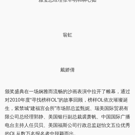
翁虹
戴娇倩
颁奖盛典在一场娴雅而流畅的沙画表演中拉开了帷幕，通过
对2010年度“寻找榜样OL”的故事回顾，榜样OL依次璀璨诞
生，紫禁城“建福宫会所”市场部总监甄妮、瑞美国际贸易有
限公司总经理郭静、美国银行副总裁裘萧帆、中国国际广播
电台主持人任贝贝、美国福斯公司行政总监赵怡文五位优秀
的OL从数万名报名者中脱颖而出。