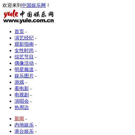
欢迎来到
中国娱乐网
！
首页
-
演艺经纪
-
观影指南
-
女性时尚
-
综艺节目
-
偶像活动
-
明星频道
-
娱乐图片
-
游戏
-
看电影
-
电视剧
-
演唱会
-
热周边
新闻
-
内地娱乐
-
港台娱乐
-