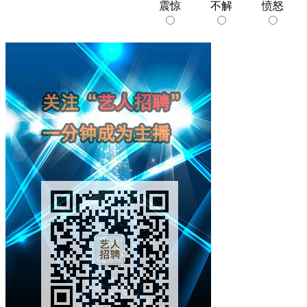
震惊
不解
愤怒