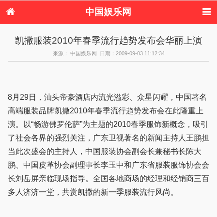
中国娱乐网
首页
新闻
女性
美容
凯撒服装2010年春季流行趋势发布会华丽上演
服饰
塑身
情感
健康
来源： 中国娱乐网 日期：2009-09-03 11:12:34
时尚
新娘
家庭
母婴
购物
约会
品牌
8月29日，汕头帝豪酒店内流光溢彩、众星闪耀，中国著名
高端服装品牌凯撒2010年春季流行趋势发布会在此隆重上
演。以“畅游佛罗伦萨”为主题的2010春季服饰新概念，吸引
了社会各界的强烈关注，广东卫视著名的新闻主持人王鹏担
当此次盛会的主持人，中国服装协会副会长兼秘书长陈大
鹏、中国皮革协会副理事长李玉中和广东省服装服饰协会会
长刘岳屏亲临现场指导。全国各地商场的经理和经销商三百
多人济济一堂，共赏凯撒的新一季服装流行风尚。