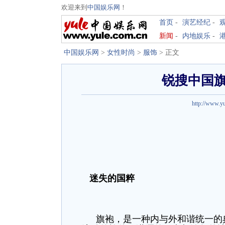
欢迎来到
中国娱乐网
！
首页
-
演艺经纪
-
新闻
-
内地娱乐
-
中国娱乐网
>
女性时尚
>
服饰
> 正文
锐搜中国
http://www.y
迷失的国粹
旗袍，是一种内与外和谐统一的