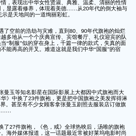
诗情，表现出中华女性贤淑、典雅、温柔、清丽的性情
明，显露着修养，体现着美德……从
20
年代的倒大袖与
无示是天地间的一道绚丽彩虹。
遇了空前的浩劫与灾难，直到
80
、
90
年代旗袍的灿烂
来越多地从一个个庆典宣传、宾馆餐厅、礼仪迎宾的队
当“制服”似的穿在身上，千篇一律的款式，失真的面
不能再高的开叉。难道这就是我们中华“国服”的宿
张曼玉等知名影星在国际影展上大都因中式旗袍而大
年华》中换了
23
件旗袍，更是把中国旗袍之美发挥得淋
装界。甚至有不少女顾客拿张曼玉剧照去服装店订做旗
”……
换了
27
件旗袍，《色，戒》全球热映后，汤唯的旗袍
一。海外媒体报道，这一话题最近常被好莱坞电影时尚