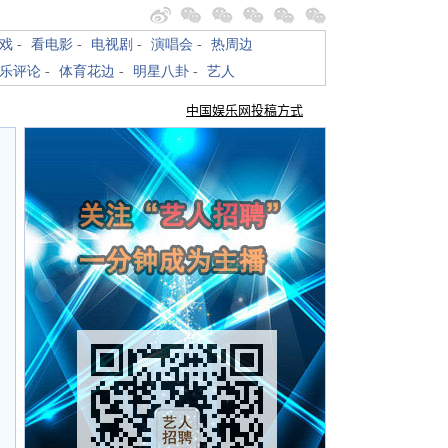
戏
-
看电影
-
电视剧
-
演唱会
-
热周边
乐评论
-
体育花边
-
明星八卦
-
艺人