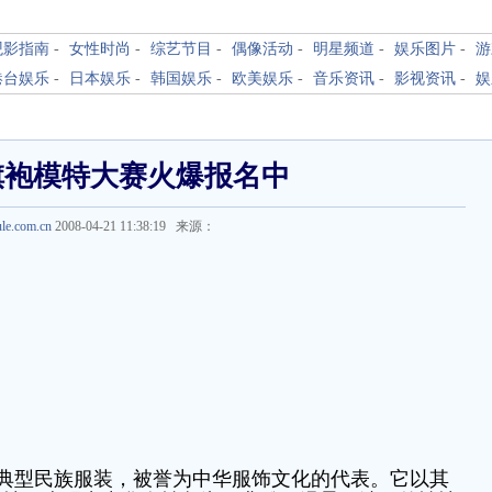
观影指南
-
女性时尚
-
综艺节目
-
偶像活动
-
明星频道
-
娱乐图片
-
游
港台娱乐
-
日本娱乐
-
韩国娱乐
-
欧美娱乐
-
音乐资讯
-
影视资讯
-
娱
旗袍模特大赛火爆报名中
ule.com.cn
2008-04-21 11:38:19 来源：
典型民族服装，被誉为中华服饰文化的代表。它以其