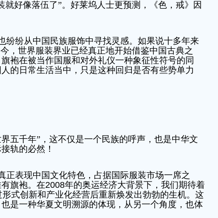
装就好像落伍了”。好莱坞人士更预测，《色，戒》因
也纷纷从中国民族服饰中寻找灵感。如果说十多年来
如今，世界服装界业已经真正地开始借鉴中国古典之
，旗袍在被当作国服和对外礼仪一种象征性符号的同
国人的日常生活当中，只是这种回归是否有些势单力
世界五千年”，这不仅是一个民族的呼声，也是中华文
际接轨的必然！
真正表现中国文化特色，占据国际服装市场一席之
惟有旗袍。在
2008
年的奥运经济大背景下，我们期待着
过形式创新和产业化经营后重新焕发出勃勃的生机。这
，也是一种华夏文明溯源的体现，从另一个角度，也体
。