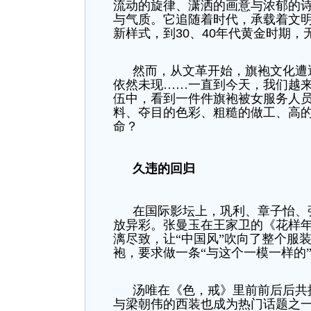
流动的旋律、潇洒的画意与浓郁的
与气质。它追随着时代，承载着文
新样式，到
30
、
40
年代黄金时期，
然而，从文革开始，旗袍文化遭
依然未现……一直到今天，我们越
伍中，看到一件件旗袍被女服务人员
料、夺目的色彩、粗糙的做工、高的
命？
久违的回归
在国际影坛上，巩利、章子怡、
放异彩。张曼玉在王家卫的《花样
漓尽致，让“中国风”吹向了整个服
袍，要求做一条“与这个一模一样的
汤唯在《色，戒》里前前后后共
与梁朝伟的西装也成为热门话题之